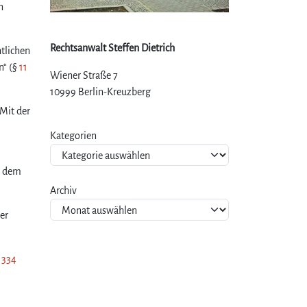
n
Rechtsanwalt Steffen Dietrich
htlichen
n“ (§
11
Wiener Straße 7
10999 Berlin-Kreuzberg
 Mit der
Kategorien
n dem
Archiv
er
,
334