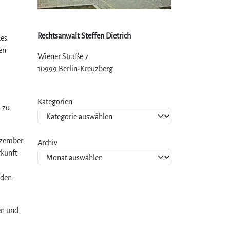
Rechtsanwalt Steffen Dietrich
des
en
Wiener Straße 7
10999 Berlin-Kreuzberg
Kategorien
 zu
Dezember
Archiv
rkunft
rden.
en und