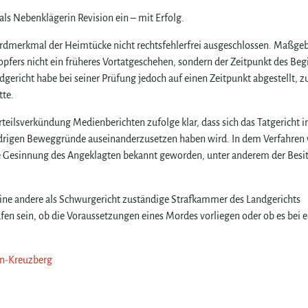
als Nebenklägerin Revision ein – mit Erfolg.
dmerkmal der Heimtücke nicht rechtsfehlerfrei ausgeschlossen. Maßgebl
topfers nicht ein früheres Vortatgeschehen, sondern der Zeitpunkt des Beg
dgericht habe bei seiner Prüfung jedoch auf einen Zeitpunkt abgestellt, 
tte.
Urteilsverkündung Medienberichten zufolge klar, dass sich das Tatgericht 
rigen Beweggründe auseinanderzusetzen haben wird. In dem Verfahren
che Gesinnung des Angeklagten bekannt geworden, unter anderem der Besi
eine andere als Schwurgericht zuständige Strafkammer des Landgerichts
en sein, ob die Voraussetzungen eines Mordes vorliegen oder ob es bei e
lin-Kreuzberg