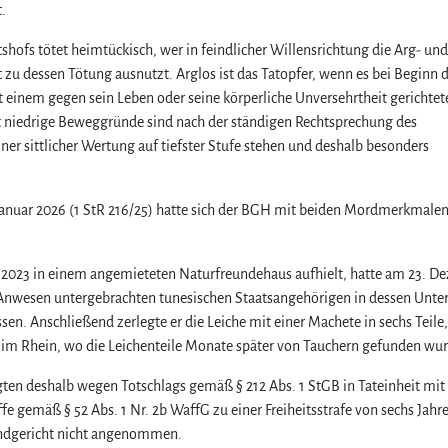
.
hofs tötet heimtückisch, wer in feindlicher Willensrichtung die Arg- und
zu dessen Tötung ausnutzt. Arglos ist das Tatopfer, wenn es bei Beginn 
t einem gegen sein Leben oder seine körperliche Unversehrtheit gerichtet
t niedrige Beweggründe sind nach der ständigen Rechtsprechung des
ner sittlicher Wertung auf tiefster Stufe stehen und deshalb besonders
Januar 2026 (1 StR 216/25) hatte sich der BGH mit beiden Mordmerkmalen
e 2023 in einem angemieteten Naturfreundehaus aufhielt, hatte am 23. 
Anwesen untergebrachten tunesischen Staatsangehörigen in dessen Unte
en. Anschließend zerlegte er die Leiche mit einer Machete in sechs Teile,
 im Rhein, wo die Leichenteile Monate später von Tauchern gefunden wu
ten deshalb wegen Totschlags gemäß § 212 Abs. 1 StGB in Tateinheit mit
 gemäß § 52 Abs. 1 Nr. 2b WaffG zu einer Freiheitsstrafe von sechs Jahr
andgericht nicht angenommen.