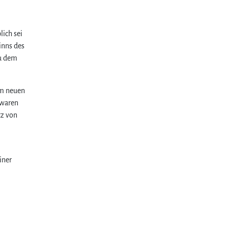
ich sei
inns des
zu dem
im neuen
 waren
tz von
iner