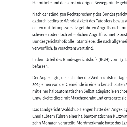
Heimtücke und der sonst niedrigen Beweggründe geht
Nach der ständigen Rechtsprechung des Bundesgerichts
dadurch bedingte Wehrlosigkeit des Tatopfers bewusst 
ersten mit Tötungsvorsatz geführten Angriffs nicht mi
schweren oder doch erheblichen Angriff rechnet. Sons
Bundesgerichtshofs alle Tatantriebe, die nach allgemei
verwerflich, ja verachtenswert sind.
In dem Urteil des Bundesgerichtshofs (BGH) vom 13. 
befassen.
Der Angeklagte, der sich über die Weihnachtsfeiertag
2023 einen von der Gemeinde in einem benachbarten 
mit einer halbautomatischen Selbstladepistole erschoss
umwickelte diese mit Maschendraht und entsorgte sie
Das Landgericht Waldshut-Tiengen hatte den Angeklag
unerlaubtem Führen einer halbautomatischen Kurzwaffe
zehn Monaten verurteilt. Mordmerkmale hatte das L