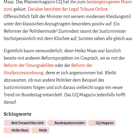
Maas. Das Männermagazin GQ hat ihn zum
bestangezogenen Mann
2016
gekürt.
Darüber berichtet der Legal Tribune Online
.
Offensichtlich fällt der Minister mit seinem modernen Kleidungsstil
unter den klassischen Anzugträgern besonders positiv auf. Ein
Reformer der Politikermode? Zumindest räumt der Justizminister
höchstpersönlich mit dem Klischee auf, Juristen sähen alle gleich aus.
Eigentlich kaum verwunderlich, denn Heiko Maas war kürzlich
bereits mit anderen Reformprojekten im Gespräch, sei es mit der
Reform der Tötungsdelikte
oder der
Reform der
Strafprozessordnung
, derer er sich angenommen hat. Bleibt
abzuwarten, ob nun andere Politiker dem Beispiel des
Justizministers folgen und sich daraus vielleicht sogar ein neuer
Trend im Bundestag entwickelt. Das GQ Magazin jedenfalls hofft
darauf.
Schlagworte
Best Dressed Man 2016
Bundesjustizminister
GQ Magazin
Heiko Maas
Mode