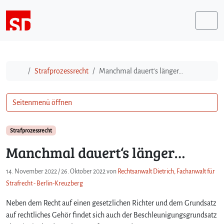
Weiter zum Inhalt
Me
Start
Strafprozessrecht
Manchmal dauert‘s länger…
Seitenmenü öffnen
Strafprozessrecht
Manchmal dauert‘s länger…
14. November 2022
/
26. Oktober 2022
von
Rechtsanwalt Dietrich, Fachanwalt für
Strafrecht - Berlin-Kreuzberg
Neben dem Recht auf einen gesetzlichen Richter und dem Grundsatz
auf rechtliches Gehör findet sich auch der Beschleunigungsgrundsatz