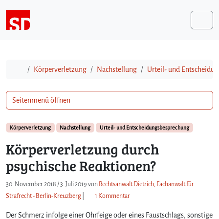
Weiter zum Inhalt
Me
Start
Körperverletzung
Nachstellung
Urteil- und Entscheidu
Seitenmenü öffnen
Körperverletzung
Nachstellung
Urteil- und Entscheidungsbesprechung
Körperverletzung durch
psychische Reaktionen?
30. November 2018
/
3. Juli 2019
von
Rechtsanwalt Dietrich, Fachanwalt für
z
Strafrecht - Berlin-Kreuzberg
|
1 Kommentar
u
Der Schmerz infolge einer Ohrfeige oder eines Faustschlags, sonstige
K