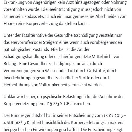
s
Erkrankung von Angehörigen kein Arzt hinzugezogen oder Nahrung
y
vorenthalten wurde. Die Beeinträchtigung muss jedoch nicht von
c
Dauer sein, sodass etwa auch ein unangemessenes Abschneiden von
h
Haaren eine Körperverletzung darstellen kann.
i
s
Unter der Tatalternative der Gesundheitsschädigung versteht man
c
das Hervorrufen oder Steigern eines wenn auch vorübergehenden
h
pathologischen Zustands. Hierbei ist die Art der
e
Schädigungshandlung oder das hierfür genutzte Mittel nicht von
R
Belang. Eine Gesundheitsschädigung kann auch durch
e
a
Verunreinigungen von Wasser oder Luft durch Giftstoffe, durch
k
Inverkehrbringen gesundheitsschädlicher Stoffe oder durch
t
Herbeiführung von Volltrunkenheit verursacht werden.
i
o
Unklar war bisher, ob psychische Belastungen für die Annahme der
n
Körperverletzung gemäß § 223 StGB ausreichen.
e
n
Der Bundesgerichtshof hat in seiner Entscheidung vom 18.07.2013 –
?
4 StR 168/13 Klarheit hinsichtlich des Körperverletzungscharakters
bei psychischen Einwirkungen geschaffen. Die Entscheidung zeigt