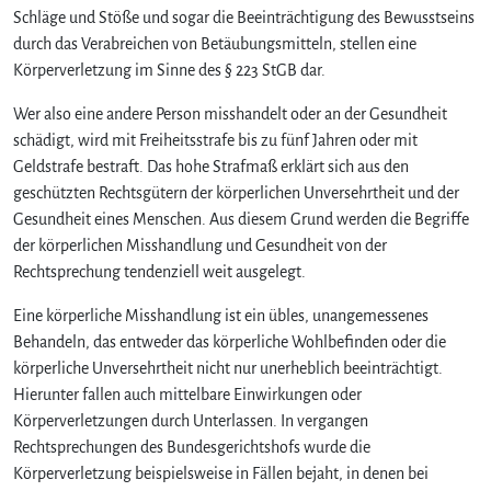
ö
Schläge und Stöße und sogar die Beeinträchtigung des Bewusstseins
r
durch das Verabreichen von Betäubungsmitteln, stellen eine
p
Körperverletzung im Sinne des § 223 StGB dar.
e
r
Wer also eine andere Person misshandelt oder an der Gesundheit
v
schädigt, wird mit Freiheitsstrafe bis zu fünf Jahren oder mit
e
Geldstrafe bestraft. Das hohe Strafmaß erklärt sich aus den
r
geschützten Rechtsgütern der körperlichen Unversehrtheit und der
l
Gesundheit eines Menschen. Aus diesem Grund werden die Begriffe
e
t
der körperlichen Misshandlung und Gesundheit von der
z
Rechtsprechung tendenziell weit ausgelegt.
u
n
Eine körperliche Misshandlung ist ein übles, unangemessenes
g
Behandeln, das entweder das körperliche Wohlbefinden oder die
d
körperliche Unversehrtheit nicht nur unerheblich beeinträchtigt.
u
Hierunter fallen auch mittelbare Einwirkungen oder
r
Körperverletzungen durch Unterlassen. In vergangen
c
Rechtsprechungen des Bundesgerichtshofs wurde die
h
Körperverletzung beispielsweise in Fällen bejaht, in denen bei
p