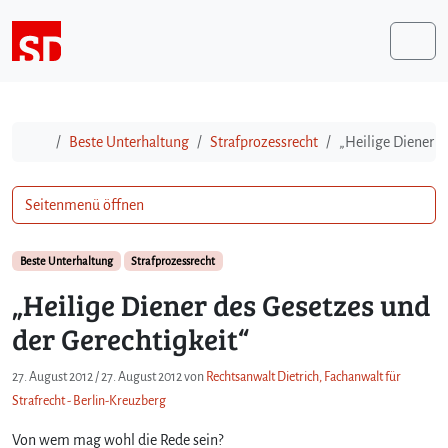
Weiter zum Inhalt
Me
Start
Beste Unterhaltung
Strafprozessrecht
„Heilige Diener d
Seitenmenü öffnen
Beste Unterhaltung
Strafprozessrecht
„Heilige Diener des Gesetzes und
der Gerechtigkeit“
27. August 2012
/
27. August 2012
von
Rechtsanwalt Dietrich, Fachanwalt für
Strafrecht - Berlin-Kreuzberg
Von wem mag wohl die Rede sein?