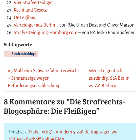
Vier Strafverteidiger
Recht und Gesetz
De Legibus
Verteidiger aus Berlin
– von RAe Ulrich Dost und Oliver Marson
Strafverteidigung-Hamburg.com
– von RA Jesko Baumhöfener
Schlagworte
Strafrechtsblogs
3 Mal beim Schwarzfahren erwischt
Wer ist eigentlich
– Strafanzeige wegen
zuständig: StA Berlin
Beförderungserschleichung
vs. AA Berlin
8 Kommentare zu “Die Strafrechts-
Blogosphäre: Die Fleißigen”
Pingback:
"Habe fertig" - mit dem 5.236 Beitrag sagen wir
"Adieu" - Burhoff online Blog