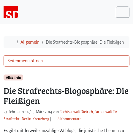
Weiter zum Inhalt
Me
Start
Allgemein
Die Strafrechts-Blogosphäre: Die Fleißigen
Seitenmenü öffnen
Allgemein
Die Strafrechts-Blogosphäre: Die
Fleißigen
23. Februar 2014
/
15. März 2014
von
Rechtsanwalt Dietrich, Fachanwalt für
z
Strafrecht - Berlin-Kreuzberg
|
8 Kommentare
u
Es gibt mittlerweile unzählige Weblogs, die juristische Themen zu
D