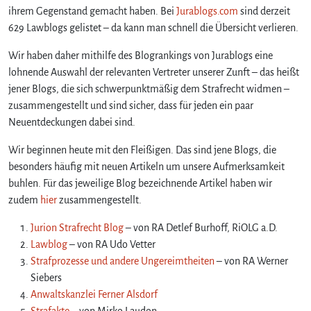
i
ihrem Gegenstand gemacht haben. Bei
Jurablogs.com
sind derzeit
e
629 Lawblogs gelistet – da kann man schnell die Übersicht verlieren.
S
t
Wir haben daher mithilfe des Blogrankings von Jurablogs eine
r
lohnende Auswahl der relevanten Vertreter unserer Zunft – das heißt
a
jener Blogs, die sich schwerpunktmäßig dem Strafrecht widmen –
f
zusammengestellt und sind sicher, dass für jeden ein paar
r
Neuentdeckungen dabei sind.
e
c
Wir beginnen heute mit den Fleißigen. Das sind jene Blogs, die
h
besonders häufig mit neuen Artikeln um unsere Aufmerksamkeit
t
buhlen. Für das jeweilige Blog bezeichnende Artikel haben wir
s
-
zudem
hier
zusammengestellt.
B
Jurion Strafrecht Blog
– von RA Detlef Burhoff, RiOLG a.D.
l
o
Lawblog
– von RA Udo Vetter
g
Strafprozesse und andere Ungereimtheiten
– von RA Werner
o
Siebers
s
Anwaltskanzlei Ferner Alsdorf
p
Strafakte
– von Mirko Laudon