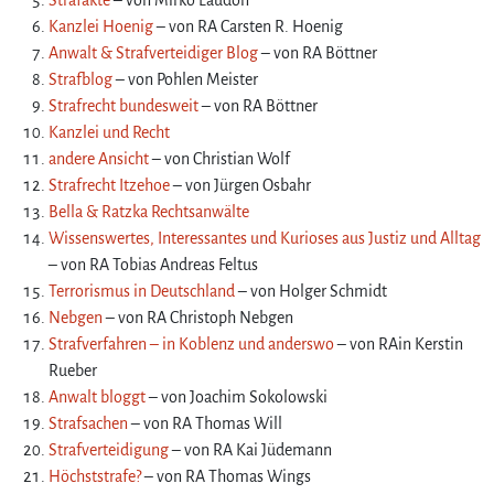
h
Kanzlei Hoenig
– von RA Carsten R. Hoenig
ä
Anwalt & Strafverteidiger Blog
– von RA Böttner
r
e
Strafblog
– von Pohlen Meister
:
Strafrecht bundesweit
– von RA Böttner
D
Kanzlei und Recht
i
andere Ansicht
– von Christian Wolf
e
Strafrecht Itzehoe
– von Jürgen Osbahr
F
Bella & Ratzka Rechtsanwälte
l
Wissenswertes, Interessantes und Kurioses aus Justiz und Alltag
e
i
– von RA Tobias Andreas Feltus
ß
Terrorismus in Deutschland
– von Holger Schmidt
i
Nebgen
– von RA Christoph Nebgen
g
Strafverfahren – in Koblenz und anderswo
– von RAin Kerstin
e
Rueber
n
Anwalt bloggt
– von Joachim Sokolowski
Strafsachen
– von RA Thomas Will
Strafverteidigung
– von RA Kai Jüdemann
Höchststrafe?
– von RA Thomas Wings