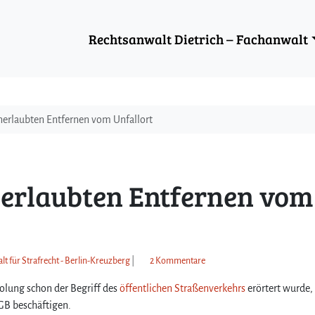
Rechtsanwalt Dietrich – Fachanwalt
nerlaubten Entfernen vom Unfallort
nerlaubten Entfernen vom
z
lt für Strafrecht - Berlin-Kreuzberg
|
2 Kommentare
u
ung schon der Begriff des
öffentlichen Straßenverkehrs
D
erörtert wurde,
e
tGB beschäftigen.