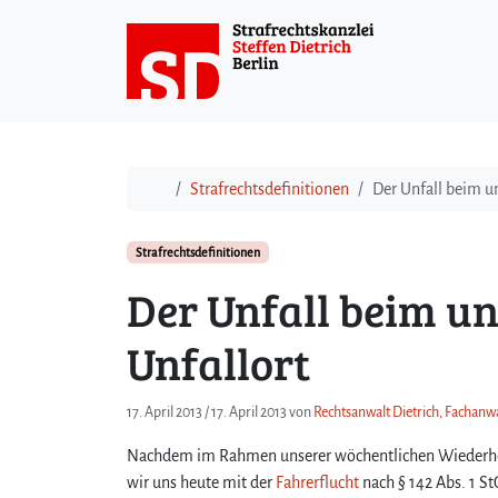
Weiter zum Inhalt
Start
Strafrechtsdefinitionen
Der Unfall beim u
Strafrechtsdefinitionen
Der Unfall beim u
Unfallort
17. April 2013
/
17. April 2013
von
Rechtsanwalt Dietrich, Fachanwa
Nachdem im Rahmen unserer wöchentlichen Wiederhol
wir uns heute mit der
Fahrerflucht
nach § 142 Abs. 1 S