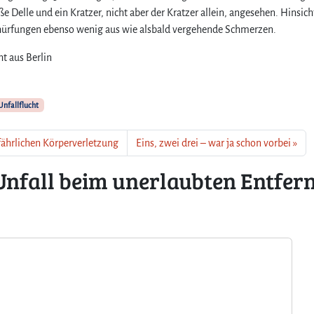
Delle und ein Kratzer, nicht aber der Kratzer allein, angesehen. Hinsich
E
n
hürfungen ebenso wenig aus wie alsbald vergehende Schmerzen.
t
f
ht aus Berlin
e
r
n
nfallflucht
e
n
fährlichen Körperverletzung
Eins, zwei drei – war ja schon vorbei
v
o
Unfall beim unerlaubten Entfer
m
U
n
f
a
l
l
o
r
t