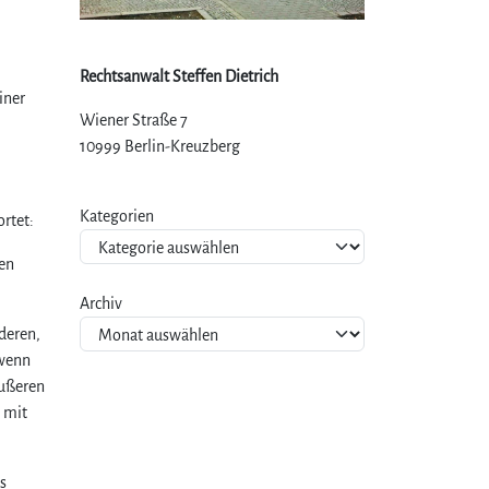
Rechtsanwalt Steffen Dietrich
iner
Wiener Straße 7
10999 Berlin-Kreuzberg
Kategorien
ortet:
sen
Archiv
nderen,
 wenn
äußeren
g mit
s