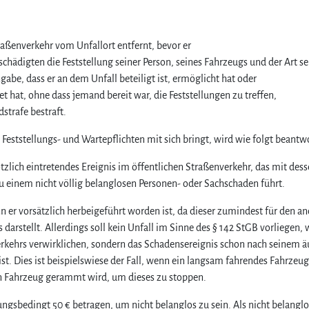
r
U
n
traßenverkehr vom Unfallort entfernt, bevor er
f
a
chädigten die Feststellung seiner Person, seines Fahrzeugs und der Art se
l
abe, dass er an dem Unfall beteiligt ist, ermöglicht hat oder
l
hat, ohne dass jemand bereit war, die Feststellungen zu treffen,
b
dstrafe bestraft.
e
i
Feststellungs- und Wartepflichten mit sich bringt, wird wie folgt beantw
m
u
ötzlich eintretendes Ereignis im öffentlichen Straßenverkehr, das mit des
n
einem nicht völlig belanglosen Personen- oder Sachschaden führt.
e
r
n er vorsätzlich herbeigeführt worden ist, da dieser zumindest für den a
l
darstellt. Allerdings soll kein Unfall im Sinne des § 142 StGB vorliegen,
a
verkehrs verwirklichen, sondern das Schadensereignis schon nach seinem 
u
ist. Dies ist beispielswiese der Fall, wenn ein langsam fahrendes Fahrzeu
b
n Fahrzeug gerammt wird, um dieses zu stoppen.
t
e
gsbedingt 50 € betragen, um nicht belanglos zu sein. Als nicht belanglo
n