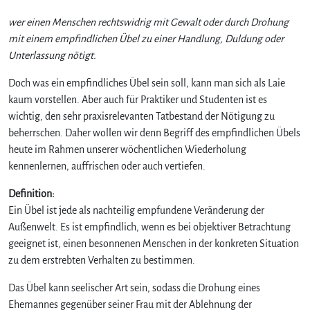
e
wer einen Menschen rechtswidrig mit Gewalt oder durch Drohung
r
B
mit einem empfindlichen Übel zu einer Handlung, Duldung oder
e
Unterlassung nötigt.
g
r
Doch was ein empfindliches Übel sein soll, kann man sich als Laie
i
kaum vorstellen. Aber auch für Praktiker und Studenten ist es
f
wichtig, den sehr praxisrelevanten Tatbestand der Nötigung zu
f
beherrschen. Daher wollen wir denn Begriff des empfindlichen Übels
d
heute im Rahmen unserer wöchentlichen Wiederholung
e
kennenlernen, auffrischen oder auch vertiefen.
s
e
Definition:
m
Ein Übel ist jede als nachteilig empfundene Veränderung der
p
Außenwelt. Es ist empfindlich, wenn es bei objektiver Betrachtung
f
i
geeignet ist, einen besonnenen Menschen in der konkreten Situation
n
zu dem erstrebten Verhalten zu bestimmen.
d
l
Das Übel kann seelischer Art sein, sodass die Drohung eines
i
Ehemannes gegenüber seiner Frau mit der Ablehnung der