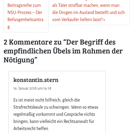
Beitragsreihe zum
als Täter strafbar machen, wenn man
t
i
NSU-Prozess – Der
die Drogen im Ausland bestellt und sich
g
Befangenheitsantra
vom Verkäufer liefern lässt?
u
g
n
g
2 Kommentare zu “Der Begriff des
empfindlichen Übels im Rahmen der
Nötigung”
konstantin.stern
16. Januar 2018 um 19:18
Es ist meist nicht hilfreich, gleich die
Strafrechtskeule zu schwingen. Wenn so etwas
regelmäßig vorkommt und Gespräche nichts
bringen, kann vielleicht ein Rechtsanwalt für
Arbeitsrecht helfen.