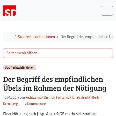
Weiter zum Inhalt
Me
Start
Strafrechtsdefinitionen
Der Begriff des empfindlichen Üb
Seitenmenü öffnen
Strafrechtsdefinitionen
Der Begriff des empfindlichen
Übels im Rahmen der Nötigung
15. Mai 2013
von
Rechtsanwalt Dietrich, Fachanwalt für Strafrecht - Berlin-
z
Kreuzberg
|
2 Kommentare
u
Einer Nötigung nach § 240 Abs. 1 StGB macht sich strafbar,
D