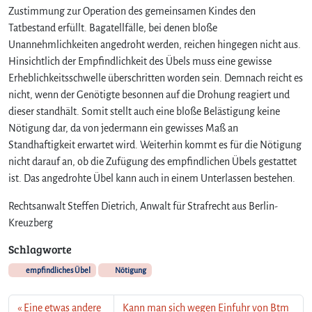
c
Zustimmung zur Operation des gemeinsamen Kindes den
h
Tatbestand erfüllt. Bagatellfälle, bei denen bloße
e
Unannehmlichkeiten angedroht werden, reichen hingegen nicht aus.
n
Hinsichtlich der Empfindlichkeit des Übels muss eine gewisse
Ü
b
Erheblichkeitsschwelle überschritten worden sein. Demnach reicht es
e
nicht, wenn der Genötigte besonnen auf die Drohung reagiert und
l
dieser standhält. Somit stellt auch eine bloße Belästigung keine
s
Nötigung dar, da von jedermann ein gewisses Maß an
i
Standhaftigkeit erwartet wird. Weiterhin kommt es für die Nötigung
m
nicht darauf an, ob die Zufügung des empfindlichen Übels gestattet
R
ist. Das angedrohte Übel kann auch in einem Unterlassen bestehen.
a
h
Rechtsanwalt Steffen Dietrich, Anwalt für Strafrecht aus Berlin-
m
Kreuzberg
e
n
Schlagworte
d
e
empfindliches Übel
Nötigung
r
N
Eine etwas andere
Kann man sich wegen Einfuhr von Btm
ö