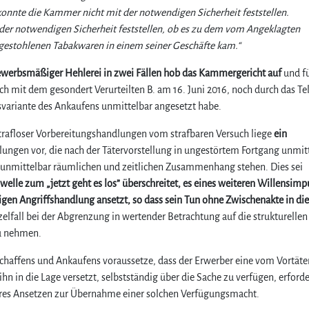
konnte die Kammer nicht mit der notwendigen Sicherheit feststellen.
er notwendigen Sicherheit feststellen, ob es zu dem vom Angeklagten
gestohlenen Tabakwaren in einem seiner Geschäfte kam.“
ewerbsmäßiger Hehlerei in zwei Fällen hob das Kammergericht auf
und f
h mit dem gesondert Verurteilten B. am 16. Juni 2016, noch durch das Te
svariante des Ankaufens unmittelbar angesetzt habe.
rafloser Vorbereitungshandlungen vom strafbaren Versuch liege
ein
ngen vor, die nach der Tätervorstellung in ungestörtem Fortgang unmit
m unmittelbar räumlichen und zeitlichen Zusammenhang stehen. Dies sei
welle zum „jetzt geht es los” überschreitet, es eines weiteren Willensimp
igen Angriffshandlung ansetzt, so dass sein Tun ohne Zwischenakte in die
zelfall bei der Abgrenzung in wertender Betrachtung auf die strukturellen
zu nehmen.
schaffens und Ankaufens voraussetze, dass der Erwerber eine vom Vortäte
n in die Lage versetzt, selbstständig über die Sache zu verfügen, erforde
ares Ansetzen zur Übernahme einer solchen Verfügungsmacht.