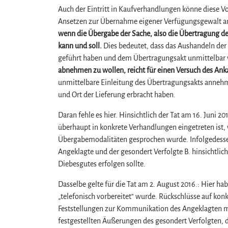
Auch der Eintritt in Kaufverhandlungen könne diese Vo
Ansetzen zur Übernahme eigener Verfügungsgewalt
wenn die Übergabe der Sache, also die Übertragung d
kann und soll.
Dies bedeutet, dass das Aushandeln de
geführt haben und dem Übertragungsakt unmittelbar 
abnehmen zu wollen, reicht für einen Versuch des Ank
unmittelbare Einleitung des Übertragungsakts anneh
und Ort der Lieferung erbracht haben.
Daran fehle es hier. Hinsichtlich der Tat am 16. Juni 2
überhaupt in konkrete Verhandlungen eingetreten ist, 
Übergabemodalitäten gesprochen wurde. Infolgedessen 
Angeklagte und der gesondert Verfolgte B. hinsichtli
Diebesgutes erfolgen sollte.
Dasselbe gelte für die Tat am 2. August 2016.: Hier hab
„telefonisch vorbereitet“ wurde. Rückschlüsse auf ko
Feststellungen zur Kommunikation des Angeklagten mi
festgestellten Äußerungen des gesondert Verfolgten, d