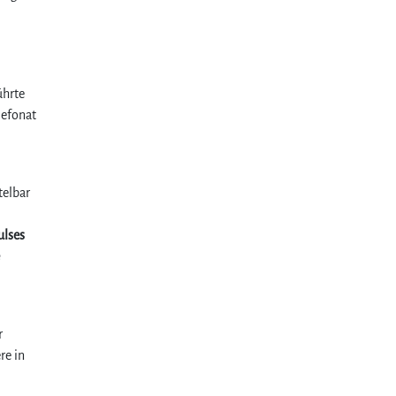
ührte
lefonat
telbar
ulses
r
re in