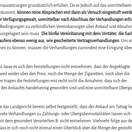
raussetzungen grundsätzlich erfüllen. Da es jedoch auf das unmittelbare
 ankommt,
können reine Absprachen erst dann als Versuch eingestuft werd
er Verfügungsgewalt, unmittelbar nach Abschluss der Verhandlungen erf
r Bedingungen zu verbindlichen Vereinbarungen über Ankauf und Abnah
vorgelagert sein muss.
Die bloße Vereinbarung mit dem Vortäter, die Sac
aufens ebenso wenig aus, wie gescheiterte Vertragsverhandlungen.
Um e
men zu können, müssen die Verhandlungen zumindest eine Einigung über
016 lasse es sich den Feststellungen nicht entnehmen, dass der Angeklagte
weil weder über den Preis, noch die Menge der Zigaretten, noch über die
tragen die Feststellungen erst recht nicht die Annahme, dass sich der
ch des Ankaufes handelseinig geworden sind und eine unmittelbare Überg
e das Landgericht bereits selbst festgestellt, dass der Ankauf am Tattag le
nkrete Verhandlungen zu Zahlungs- oder Übergabemodalitäten lassen sich
t dem gesondert Verurteilten B. nicht entnehmen. Vielmehr folge aus d
ass er sich noch nicht einmal einen Überblick über die Menge der gestoh