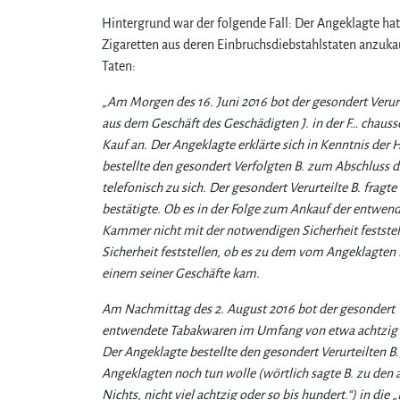
Hintergrund war der folgende Fall: Der Angeklagte hatt
Zigaretten aus deren Einbruchsdiebstahlstaten anzuka
Taten:
„Am Morgen des 16. Juni 2016 bot der gesondert Verurt
aus dem Geschäft des Geschädigten J. in der F… chaus
Kauf an. Der Angeklagte erklärte sich in Kenntnis der 
bestellte den gesondert Verfolgten B. zum Abschluss d
telefonisch zu sich. Der gesondert Verurteilte B. fragt
bestätigte. Ob es in der Folge zum Ankauf der entwend
Kammer nicht mit der notwendigen Sicherheit festst
Sicherheit feststellen, ob es zu dem vom Angeklagte
einem seiner Geschäfte kam.
Am Nachmittag des 2. August 2016 bot der gesondert V
entwendete Tabakwaren im Umfang von etwa achtzig bi
Der Angeklagte bestellte den gesondert Verurteilten B.
Angeklagten noch tun wolle (wörtlich sagte B. zu den
Nichts, nicht viel achtzig oder so bis hundert.“) in 