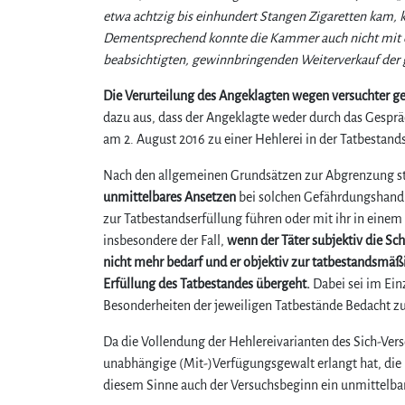
etwa achtzig bis einhundert Stangen Zigaretten kam, 
Dementsprechend konnte die Kammer auch nicht mit d
beabsichtigten, gewinnbringenden Weiterverkauf der 
Die Verurteilung des Angeklagten wegen versuchter g
dazu aus, dass der Angeklagte weder durch das Gespräc
am 2. August 2016 zu einer Hehlerei in der Tatbestand
Nach den allgemeinen Grundsätzen zur Abgrenzung st
unmittelbares Ansetzen
bei solchen Gefährdungshandlu
zur Tatbestandserfüllung führen oder mit ihr in eine
insbesondere der Fall,
wenn der Täter subjektiv die Sch
nicht mehr bedarf und er objektiv zur tatbestandsmäß
Erfüllung des Tatbestandes übergeht.
Dabei sei im Ein
Besonderheiten der jeweiligen Tatbestände Bedacht 
Da die Vollendung der Hehlereivarianten des Sich-Ver
unabhängige (Mit-)Verfügungsgewalt erlangt hat, die ih
diesem Sinne auch der Versuchsbeginn ein unmittelb