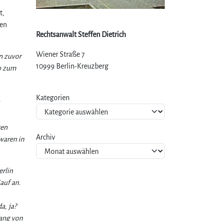
t,
den
Rechtsanwalt Steffen Dietrich
Wiener Straße 7
n zuvor
10999 Berlin-Kreuzberg
ro zum
Kategorien
gen
Archiv
waren in
erlin
auf an.
a, ja?
fang von