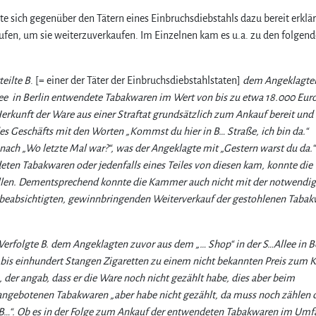
e sich gegenüber den Tätern eines Einbruchsdiebstahls dazu bereit erklär
ufen, um sie weiterzuverkaufen. Im Einzelnen kam es u.a. zu den folgen
eilte B
. [= einer der Täter der Einbruchsdiebstahlstaten]
dem Angeklagte
see in Berlin entwendete Tabakwaren im Wert von bis zu etwa 18.000 Eu
Herkunft der Ware aus einer Straftat grundsätzlich zum Ankauf bereit und
es Geschäfts mit den Worten „Kommst du hier in B… Straße, ich bin da.“
e nach „Wo letzte Mal war?“, was der Angeklagte mit „Gestern warst du da.“
eten Tabakwaren oder jedenfalls eines Teiles von diesen kam, konnte die
ellen. Dementsprechend konnte die Kammer auch nicht mit der notwendi
n beabsichtigten, gewinnbringenden Weiterverkauf der gestohlenen Tabak
erfolgte B. dem Angeklagten zuvor aus dem „… Shop“ in der S…Allee in B
s einhundert Stangen Zigaretten zu einem nicht bekannten Preis zum K
, der angab, dass er die Ware noch nicht gezählt habe, dies aber beim
 angebotenen Tabakwaren „aber habe nicht gezählt, da muss noch zählen d
die „B…“. Ob es in der Folge zum Ankauf der entwendeten Tabakwaren im Um