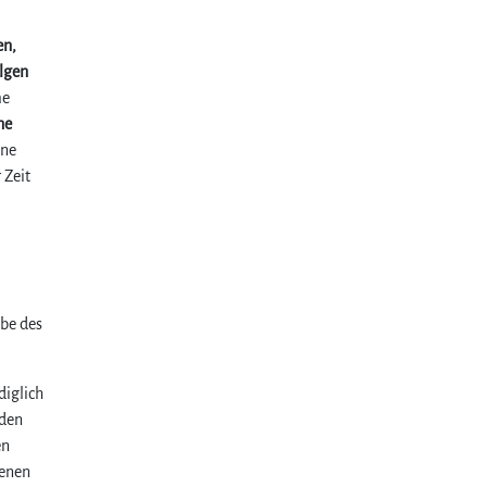
en,
olgen
me
he
ine
 Zeit
abe des
diglich
 den
en
lenen