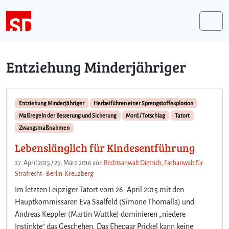
Weiter zum Inhalt
Me
Entziehung Minderjähriger
Entziehung Minderjähriger
Herbeiführen einer Sprengstoffexplosion
Maßregeln der Besserung und Sicherung
Mord / Totschlag
Tatort
Zwangsmaßnahmen
Lebenslänglich für Kindesentführung
27. April 2015
/
29. März 2016
von
Rechtsanwalt Dietrich, Fachanwalt für
Strafrecht - Berlin-Kreuzberg
Im letzten Leipziger Tatort vom 26. April 2015 mit den
Hauptkommissaren Eva Saalfeld (Simone Thomalla) und
Andreas Keppler (Martin Wuttke) dominieren „niedere
Instinkte“ das Geschehen. Das Ehepaar Prickel kann keine