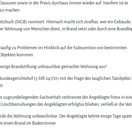
Klausuren sowie in der Praxis durchaus immer wieder auf. Insofern ist es
 zu machen.
setzbuch (StGB) normiert. Hiernach macht sich strafbar, wer ein Gebäude,
e der Wohnung von Menschen dient, in Brand setzt oder durch eine Brandl
h häufig zu Problemen im Hinblick auf die Subsumtion von bestimmten
en Objekten kommen.
vorherige Brandstiftung unbrauchbar gemachte Wohnung aus?
undesgerichtshof (3 StR 247/21) mit der Frage des tauglichen Tatobjekts i
st.
es zugrundeliegenden Sachverhalt verbrannte der Angeklagte Fotos in ei
und Löschbemühungen des Angeklagten erfolglos blieben, verließ er die W
de die Wohnung unbewohnbar. Der Angeklagte kehrte einige Tage späte
cht einen Brand im Badezimmer.