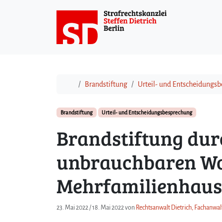
Weiter zum Inhalt
Start
Brandstiftung
Urteil- und Entscheidungs
Brandstiftung
Urteil- und Entscheidungsbesprechung
Brandstiftung durc
unbrauchbaren W
Mehrfamilienhaus
23. Mai 2022
/
18. Mai 2022
von
Rechtsanwalt Dietrich, Fachanwalt