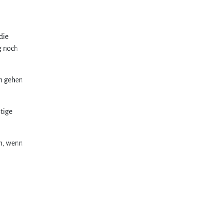
die
g noch
n gehen
tige
en, wenn