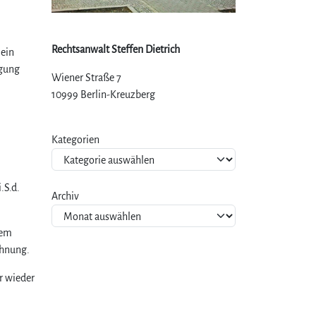
Rechtsanwalt Steffen Dietrich
 ein
egung
Wiener Straße 7
10999 Berlin-Kreuzberg
Kategorien
.S.d.
Archiv
nem
ohnung.
r wieder