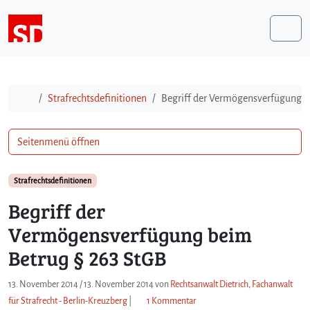
Weiter zum Inhalt
Me
Start
Strafrechtsdefinitionen
Begriff der Vermögensverfügung b
Seitenmenü öffnen
Strafrechtsdefinitionen
Begriff der
Vermögensverfügung beim
Betrug § 263 StGB
13. November 2014
/
13. November 2014
von
Rechtsanwalt Dietrich, Fachanwalt
z
für Strafrecht - Berlin-Kreuzberg
|
1 Kommentar