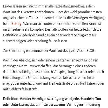
u
Leider lassen sich nicht immer alle Tatbestandsmerkmale dem
B
e
Wortlaut des Gesetzes entnehmen. Eines der wohl prominentesten
g
ungeschriebenen Tatbestandsmerkmale ist die Vermögensverfügung
r
beim
Betrug
. Was man sich unter einer solchen vorstellen kann, ist
i
im Einzelnen sehr komplex. Deshalb wollen wir heute lediglich die
f
Definition wiederholen und das ein oder andere Schlagwort zur
f
eigenständigen Wiederholung fallen lassen.
d
e
Zur Erinnerung erst einmal der Wortlaut des § 263 Abs. 1 StGB:
r
V
Wer in der Absicht, sich oder einem Dritten einen rechtswidrigen
e
Vermögensvorteil zu verschaffen, das Vermögen eines anderen
r
dadurch beschädigt, dass er durch Vorspiegelung falscher oder durch
m
ö
Entstellung oder Unterdrückung wahrer Tatsachen einen Irrtum
g
erregt oder unterhält, wird mit Freiheitsstrafe bis zu fünf Jahren oder
e
mit Geldstrafe bestraft.
n
s
Definition: Von der Vermögensverfügung wird jedes Handeln, Tun
v
oder Unterlassen, das unmittelbar zu einer Vermögensminderung
e