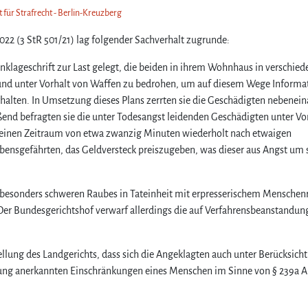
 für Strafrecht - Berlin-Kreuzberg
22 (3 StR 501/21) lag folgender Sachverhalt zugrunde:
lageschrift zur Last gelegt, die beiden in ihrem Wohnhaus in verschie
nd unter Vorhalt von Waffen zu bedrohen, um auf diesem Wege Informa
halten. In Umsetzung dieses Plans zerrten sie die Geschädigten nebenei
eßend befragten sie die unter Todesangst leidenden Geschädigten unter Vo
er einen Zeitraum von etwa zwanzig Minuten wiederholt nach etwaigen
bensgefährten, das Geldversteck preiszugeben, was dieser aus Angst um 
s besonders schweren Raubes in Tateinheit mit erpresserischem Menschen
 Der Bundesgerichtshof verwarf allerdings die auf Verfahrensbeanstandu
tellung des Landgerichts, dass sich die Angeklagten auch unter Berücksich
hung anerkannten Einschränkungen eines Menschen im Sinne von § 239a A