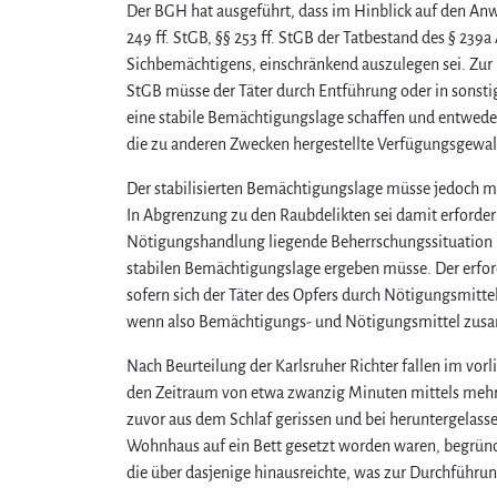
Der BGH hat ausgeführt, dass im Hinblick auf den An
249 ff. StGB, §§ 253 ff. StGB der Tatbestand des § 239
Sichbemächtigens, einschränkend auszulegen sei. Zur 
StGB müsse der Täter durch Entführung oder in sonsti
eine stabile Bemächtigungslage schaffen und entweder
die zu anderen Zwecken hergestellte Verfügungsgewalt
Der stabilisierten Bemächtigungslage müsse jedoch m
In Abgrenzung zu den Raubdelikten sei damit erforder
Nötigungshandlung liegende Beherrschungssituation h
stabilen Bemächtigungslage ergeben müsse. Der erfo
sofern sich der Täter des Opfers durch Nötigungsmitte
wenn also Bemächtigungs- und Nötigungsmittel zus
Nach Beurteilung der Karlsruher Richter fallen im v
den Zeitraum von etwa zwanzig Minuten mittels mehr
zuvor aus dem Schlaf gerissen und bei heruntergelass
Wohnhaus auf ein Bett gesetzt worden waren, begründe
die über dasjenige hinausreichte, was zur Durchführun