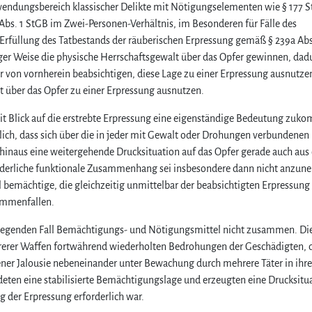
wendungsbereich klassischer Delikte mit Nötigungselementen wie § 177 S
a Abs. 1 StGB im Zwei-Personen-Verhältnis, im Besonderen für Fälle des
Erfüllung des Tatbestands der räuberischen Erpressung gemäß § 239a Abs
ger Weise die physische Herrschaftsgewalt über das Opfer gewinnen, dad
 von vornherein beabsichtigen, diese Lage zu einer Erpressung ausnutze
 über das Opfer zu einer Erpressung ausnutzen.
it Blick auf die erstrebte Erpressung eine eigenständige Bedeutung zuk
lich, dass sich über die in jeder mit Gewalt oder Drohungen verbundenen
inaus eine weitergehende Drucksituation auf das Opfer gerade auch aus 
rderliche funktionale Zusammenhang sei insbesondere dann nicht anzun
l bemächtige, die gleichzeitig unmittelbar der beabsichtigten Erpressung
ammenfallen.
orliegenden Fall Bemächtigungs- und Nötigungsmittel nicht zusammen. Di
erer Waffen fortwährend wiederholten Bedrohungen der Geschädigten, 
ener Jalousie nebeneinander unter Bewachung durch mehrere Täter in ih
ten eine stabilisierte Bemächtigungslage und erzeugten eine Drucksitua
g der Erpressung erforderlich war.