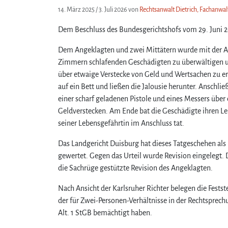
14. März 2025
/
3. Juli 2026
von
Rechtsanwalt Dietrich, Fachanwalt
Dem Beschluss des Bundesgerichtshofs vom 29. Juni 20
Dem Angeklagten und zwei Mittätern wurde mit der Ank
Zimmern schlafenden Geschädigten zu überwältigen u
über etwaige Verstecke von Geld und Wertsachen zu er
auf ein Bett und ließen die Jalousie herunter. Anschli
einer scharf geladenen Pistole und eines Messers üb
Geldverstecken. Am Ende bat die Geschädigte ihren Le
seiner Lebensgefährtin im Anschluss tat.
Das Landgericht Duisburg hat dieses Tatgeschehen al
gewertet. Gegen das Urteil wurde Revision eingelegt.
die Sachrüge gestützte Revision des Angeklagten.
Nach Ansicht der Karlsruher Richter belegen die Fests
der für Zwei-Personen-Verhältnisse in der Rechtsprec
Alt. 1 StGB bemächtigt haben.