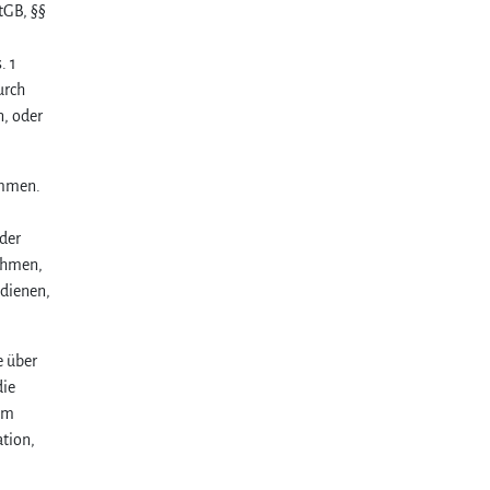
tGB, §§
. 1
urch
n, oder
ommen.
der
ehmen,
 dienen,
e über
die
rem
tion,