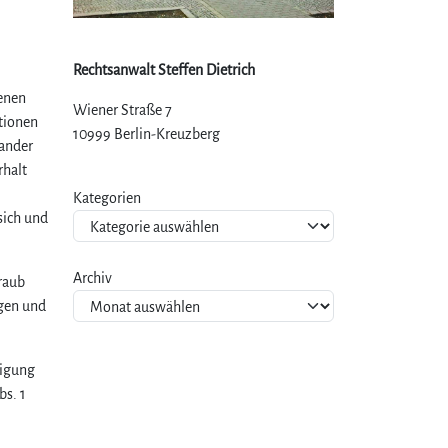
Rechtsanwalt Steffen Dietrich
denen
Wiener Straße 7
tionen
10999 Berlin-Kreuzberg
nander
rhalt
Kategorien
sich und
Archiv
raub
ngen und
tigung
bs. 1