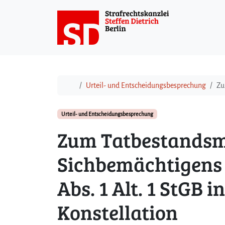
Weiter zum Inhalt
Start
Urteil- und Entscheidungsbesprechung
Zu
Urteil- und Entscheidungsbesprechung
Zum Tatbestandsm
Sichbemächtigens 
Abs. 1 Alt. 1 StGB 
Konstellation