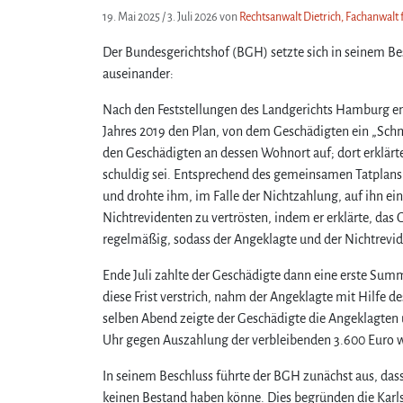
19. Mai 2025
/
3. Juli 2026
von
Rechtsanwalt Dietrich, Fachanwalt 
Der Bundesgerichtshof (BGH) setzte sich in seinem B
auseinander:
Nach den Feststellungen des Landgerichts Hamburg e
Jahres 2019 den Plan, von dem Geschädigten ein „Schm
den Geschädigten an dessen Wohnort auf; dort erklärte
schuldig sei. Entsprechend des gemeinsamen Tatplans 
und drohte ihm, im Falle der Nichtzahlung, auf ihn e
Nichtrevidenten zu vertrösten, indem er erklärte, da
regelmäßig, sodass der Angeklagte und der Nichtrevide
Ende Juli zahlte der Geschädigte dann eine erste Sum
diese Frist verstrich, nahm der Angeklagte mit Hilfe d
selben Abend zeigte der Geschädigte die Angeklagten 
Uhr gegen Auszahlung der verbleibenden 3.600 Euro w
In seinem Beschluss führte der BGH zunächst aus, das
keinen Bestand haben könne. Dies begründen die Karls