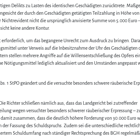
tigen Delikts zu Lasten des identischen Geschädigten zurücktrete. Maßge
m Angesicht der durch den Geschädigten getätigten Teilzahlung in Höhe von
er Nichtrevident nicht die ursprünglich anvisierte Summe von 5.000 Euro 
nsicht keine andere Kontur.
ht erforderlich, um das begangene Unrecht zum Ausdruck zu bringen. Dar
gsmittel unter Verweis auf die Inbesitznahme der Uhr des Geschädigten 
tern stellen mehrere Angriffe auf die Willensentschließung des Opfers ei
che Nötigungsmittel lediglich aktualisiert und den Umständen angepasst 
bs. 1 StPO geändert und die versuchte besonders schwere räuberische Er
e Richter schließen nämlich aus, dass das Landgericht bei zutreffender
eilung wegen versuchter besonders schwerer räuberischer Erpressung – zu
n damit zusammen, dass die deutlich höhere Forderung von 30.000 Euro w
 der Fassung des Schuldspruchs. Zudem sei die unterschiedliche rechtlic
ndertem Schuldumfang nach ständiger Rechtsprechung des BGH regelmäßi