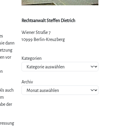
Rechtsanwalt Steffen Dietrich
Wiener Straße 7
es
10999 Berlin-Kreuzberg
sie dann
letzung
en vor
Kategorien
en
Archiv
Als auch
 Am
abe der
pressung