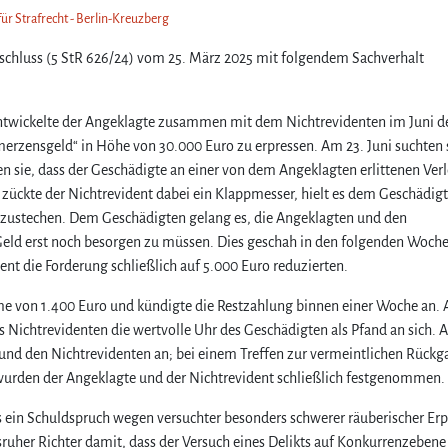
für Strafrecht - Berlin-Kreuzberg
eschluss (5 StR 626/24) vom 25. März 2025 mit folgendem Sachverhalt
ntwickelte der Angeklagte zusammen mit dem Nichtrevidenten im Juni d
erzensgeld“ in Höhe von 30.000 Euro zu erpressen. Am 23. Juni suchten 
n sie, dass der Geschädigte an einer von dem Angeklagten erlittenen Ver
zückte der Nichtrevident dabei ein Klappmesser, hielt es dem Geschädigt
inzustechen. Dem Geschädigten gelang es, die Angeklagten und den
s Geld erst noch besorgen zu müssen. Dies geschah in den folgenden Woch
nt die Forderung schließlich auf 5.000 Euro reduzierten.
me von 1.400 Euro und kündigte die Restzahlung binnen einer Woche an. 
es Nichtrevidenten die wertvolle Uhr des Geschädigten als Pfand an sich.
und den Nichtrevidenten an; bei einem Treffen zur vermeintlichen Rückg
urden der Angeklagte und der Nichtrevident schließlich festgenommen.
s ein Schuldspruch wegen versuchter besonders schwerer räuberischer Er
ruher Richter damit, dass der Versuch eines Delikts auf Konkurrenzebene