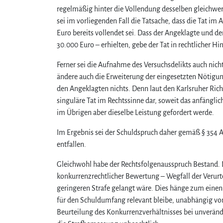
regelmäßig hinter die Vollendung desselben gleichwer
sei im vorliegenden Fall die Tatsache, dass die Tat i
Euro bereits vollendet sei. Dass der Angeklagte und d
30.000 Euro – erhielten, gebe der Tat in rechtlicher Hi
Ferner sei die Aufnahme des Versuchsdelikts auch nic
ändere auch die Erweiterung der eingesetzten Nötigun
den Angeklagten nichts. Denn laut den Karlsruher Rich
singuläre Tat im Rechtssinne dar, soweit das anfängli
im Übrigen aber dieselbe Leistung gefordert werde.
Im Ergebnis sei der Schuldspruch daher gemäß § 354 A
entfallen.
Gleichwohl habe der Rechtsfolgenausspruch Bestand. Di
konkurrenzrechtlicher Bewertung – Wegfall der Verurt
geringeren Strafe gelangt wäre. Dies hänge zum eine
für den Schuldumfang relevant bleibe, unabhängig von
Beurteilung des Konkurrenzverhältnisses bei unverä