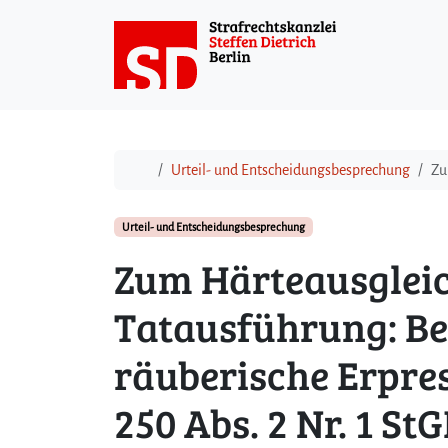
Weiter zum Inhalt
Start
Urteil- und Entscheidungsbesprechung
Zu
Urteil- und Entscheidungsbesprechung
Zum Härteausgleich
Tatausführung: B
räuberische Erpre
250 Abs. 2 Nr. 1 St