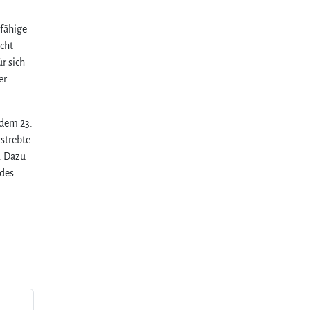
sfähige
cht
r sich
er
 dem 23.
rstrebte
. Dazu
 des