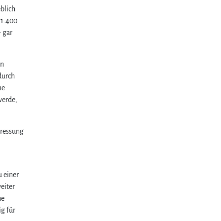
blich
 1.400
– gar
an
durch
ne
werde,
pressung
 einer
eiter
he
g für