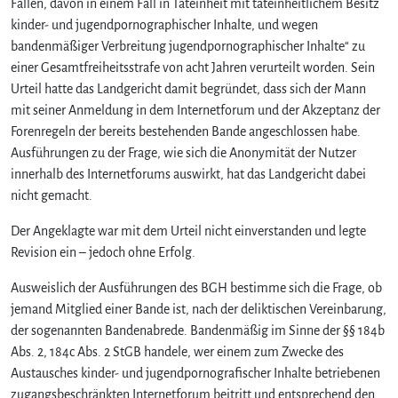
Fällen, davon in einem Fall in Tateinheit mit tateinheitlichem Besitz
kinder- und jugendpornographischer Inhalte, und wegen
bandenmäßiger Verbreitung jugendpornographischer Inhalte“ zu
einer Gesamtfreiheitsstrafe von acht Jahren verurteilt worden. Sein
Urteil hatte das Landgericht damit begründet, dass sich der Mann
mit seiner Anmeldung in dem Internetforum und der Akzeptanz der
Forenregeln der bereits bestehenden Bande angeschlossen habe.
Ausführungen zu der Frage, wie sich die Anonymität der Nutzer
innerhalb des Internetforums auswirkt, hat das Landgericht dabei
nicht gemacht.
Der Angeklagte war mit dem Urteil nicht einverstanden und legte
Revision ein – jedoch ohne Erfolg.
Ausweislich der Ausführungen des BGH bestimme sich die Frage, ob
jemand Mitglied einer Bande ist, nach der deliktischen Vereinbarung,
der sogenannten Bandenabrede. Bandenmäßig im Sinne der §§ 184b
Abs. 2, 184c Abs. 2 StGB handele, wer einem zum Zwecke des
Austausches kinder- und jugendpornografischer Inhalte betriebenen
zugangsbeschränkten Internetforum beitritt und entsprechend den