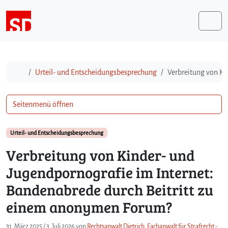
Weiter zum Inhalt
Me
Start
Urteil- und Entscheidungsbesprechung
Verbreitung von Ki
Seitenmenü öffnen
Urteil- und Entscheidungsbesprechung
Verbreitung von Kinder- und
Jugendpornografie im Internet:
Bandenabrede durch Beitritt zu
einem anonymen Forum?
31. März 2025
/
3. Juli 2026
von
Rechtsanwalt Dietrich, Fachanwalt für Strafrecht -