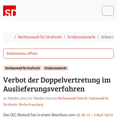
Weiter zum Inhalt
Me
Start
Rechtsanwalt für Strafrecht
Strafprozessrecht
Verbot de
Seitenmenü öffnen
Rechtsanwalt für Strafrecht
Strafprozessrecht
Verbot der Doppelvertretung im
Auslieferungsverfahren
20. Oktober 2010
/
20. Oktober 2010
von
Rechtsanwalt Dietrich, Fachanwalt für
Strafrecht - Berlin-Kreuzberg
Das OLG Rostock hat in einem Beschluss vom
02.06.10 – 2 Ausl 19/10