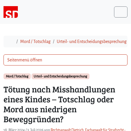
Weiter zum Inhalt
Me
Start
Mord / Totschlag
Urteil- und Entscheidungsbesprechung
Seitenmenü öffnen
Mord / Totschlag
Urteil- und Entscheidungsbesprechung
Tötung nach Misshandlungen
eines Kindes – Totschlag oder
Mord aus niedrigen
Beweggründen?
18. März 2024
/
3. Juli 2026
von
Rechtsanwalt Dietrich, Fachanwalt für Strafrecht -