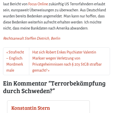
e
laut Bericht von
Focus Online
zukünftig US Terrorfahndern erlaubt
r
sein, europaweit Überweisungen zu überwachen. Aus Deutschland
r
wurden bereits Bedenken angemeldet. Man kann nur hoffen, dass
o
diese Bedenken weiterhin aufrecht erhalten werden. Ich möchte
r
nicht, dass meine Bankdaten nach Amerika abwandern.
b
e
Rechtsanwalt Steffen Dietrich, Berlin
k
ä
m
Strafrecht
Hat sich Robert Enkes Psychiater Valentin
p
– Englisch:
Markser wegen Verletzung von
f
Mordmerk
Privatgeheimnissen nach § 203 StGB strafbar
u
male
gemacht?
n
g
Ein Kommentar “Terrorbekämpfung
d
u
durch Schweden?”
r
c
h
Konstantin Stern
S