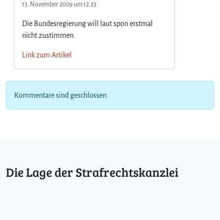
c
13. November 2009 um 12:23
h
Die Bundesregierung will laut spon erstmal
w
e
nicht zustimmen.
d
e
Link zum Artikel
n
?
Kommentare sind geschlossen.
Die Lage der Strafrechtskanzlei