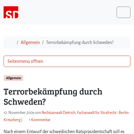
Weiter zum Inhalt
Me
Start
Allgemein
Terrorbekämpfung durch Schweden?
Seitenmenü öffnen
Allgemein
Terrorbekämpfung durch
Schweden?
12. November 2009
von
Rechtsanwalt Dietrich, Fachanwalt für Strafrecht - Berlin-
z
Kreuzberg
|
1 Kommentar
u
Nach einem Entwurf der schwedischen Ratspräsidentschaft soll es
T