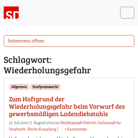
Weiter zum Inhalt
Me
Seitenmenü öffnen
Schlagwort:
Wiederholungsgefahr
Allgemein
Strafprozessrecht
Zum Haftgrund der
Wiederholungsgefahr beim Vorwurf des
gewerbsmäßigen Ladendiebstahls
22. Juli 2019
/
5. August 2019
von
Rechtsanwalt Dietrich, Fachanwalt für
z
Strafrecht - Berlin-Kreuzberg
|
1 Kommentar
u