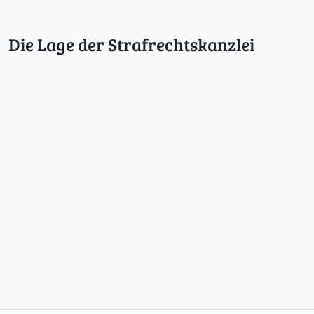
h
o
l
Die Lage der Strafrechtskanzlei
u
n
g
s
g
e
f
a
h
r
b
e
i
m
V
o
r
w
u