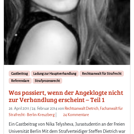
u
r
V
e
r
h
a
n
d
l
u
n
Gastbeitrag
Ladung zur Hauptverhandlung
Rechtsanwalt für Strafrecht
g
Referendare
Strafprozessrecht
e
r
Was passiert, wenn der Angeklagte nicht
s
zur Verhandlung erscheint – Teil 1
c
h
26. April 2011
/
24. Februar 2014
von
Rechtsanwalt Dietrich, Fachanwalt für
e
z
Strafrecht - Berlin-Kreuzberg
|
24 Kommentare
i
u
Ein Gastbeitrag von Nika Telysheva, Jurastudentin an der Freien
n
W
Universität Berlin Mit dem Strafverteidiger Steffen Dietrich war
t
a