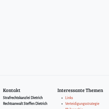
k
l
a
g
t
e
n
i
c
h
t
z
u
r
V
e
r
Kontakt
Interessante Themen
h
a
Strafrechtskanzlei Dietrich
Links
n
Rechtsanwalt Steffen Dietrich
Verteidigungsstrategie
d