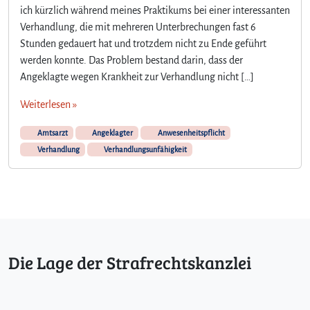
ich kürzlich während meines Praktikums bei einer interessanten
–
s
Verhandlung, die mit mehreren Unterbrechungen fast 6
T
p
e
a
Stunden gedauert hat und trotzdem nicht zu Ende geführt
i
s
werden konnte. Das Problem bestand darin, dass der
l
s
Angeklagte wegen Krankheit zur Verhandlung nicht […]
2
i
e
Weiterlesen »
r
t
Amtsarzt
Angeklagter
Anwesenheitspflicht
,
Verhandlung
Verhandlungsunfähigkeit
w
e
n
n
d
e
r
Die Lage der Strafrechtskanzlei
A
n
g
e