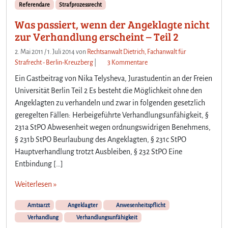
Referendare
Strafprozessrecht
Was passiert, wenn der Angeklagte nicht
zur Verhandlung erscheint – Teil 2
2. Mai 2011
/
1. Juli 2014
von
Rechtsanwalt Dietrich, Fachanwalt für
z
Strafrecht - Berlin-Kreuzberg
|
3 Kommentare
u
Ein Gastbeitrag von Nika Telysheva, Jurastudentin an der Freien
W
Universität Berlin Teil 2 Es besteht die Möglichkeit ohne den
a
Angeklagten zu verhandeln und zwar in folgenden gesetzlich
s
geregelten Fällen: Herbeigeführte Verhandlungsunfähigkeit, §
p
a
231a StPO Abwesenheit wegen ordnungswidrigen Benehmens,
s
§ 231b StPO Beurlaubung des Angeklagten, § 231c StPO
s
Hauptverhandlung trotzt Ausbleiben, § 232 StPO Eine
i
Entbindung […]
e
r
Weiterlesen »
t
,
Amtsarzt
Angeklagter
Anwesenheitspflicht
w
Verhandlung
Verhandlungsunfähigkeit
e