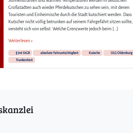
Sonnenstrahlen und warmen Temperaturen werden in deutschen
i
Großstädten auch wieder Pferdekutschen zu sehen sein, mit denen
c
Touristen und Einheimische durch die Stadt kutschiert werden. Dass 
h
Kutscher nicht völlig betrunken auf seinem Fahrgefährt sitzen sollte,
t
versteht sich von selbst. Welche Grenzwerte jedoch beim […]
e
r
Weiterlesen »
v
o
§ 316 StGB
absolute Fahruntüchtigkeit
Kutsche
OLG Oldenburg
r
Trunkenheit
b
e
h
a
l
t
s
b
skanzlei
e
i
B
l