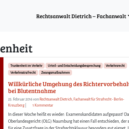
Rechtsanwalt Dietrich – Fachanwalt
enheit
Trunkenheit im Verkehr
Urteil- und Entscheidungsbesprechung
Verkehrsrecht
Verkehrsstrafrecht
Zwangsmaßnahmen
Willkürliche Umgehung des Richtervorbehal
bei Blutentnahme
25. Februar 2016
von
Rechtsanwalt Dietrich, Fachanwalt für Strafrecht - Berlin-
z
Kreuzberg
|
1 Kommentar
u
In dieser Woche heißt es wieder: Examenskandidaten aufgepasst! Da
W
Oberlandesgericht (OLG) Naumburg hat einen Fall entschieden, der 
i
für eine Zusatzfrage in der Strafrechtsklausur besonders gut eignet. 