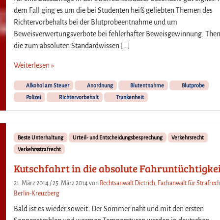
l
dem Fall ging es um die bei Studenten heiß geliebten Themen des
l
k
Richtervorbehalts bei der Blutprobeentnahme und um
ü
Beweisverwertungsverbote bei fehlerhafter Beweisgewinnung. The
r
die zum absoluten Standardwissen […]
l
i
Weiterlesen »
c
h
Alkohol am Steuer
Anordnung
Blutentnahme
Blutprobe
e
Polizei
Richtervorbehalt
Trunkenheit
U
m
g
e
Beste Unterhaltung
Urteil- und Entscheidungsbesprechung
Verkehrsrecht
h
Verkehrsstrafrecht
u
Kutschfahrt in die absolute Fahruntüchtigke
n
g
21. März 2014
/
25. März 2014
von
Rechtsanwalt Dietrich, Fachanwalt für Strafrech
d
Berlin-Kreuzberg
e
s
Bald ist es wieder soweit. Der Sommer naht und mit den ersten
R