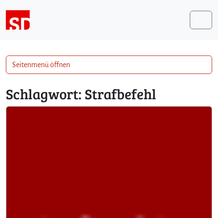
Weiter zum Inhalt
Me
Seitenmenü öffnen
Schlagwort:
Strafbefehl