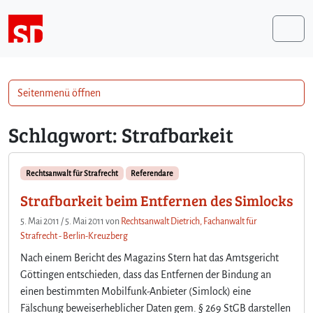
Weiter zum Inhalt
Me
Seitenmenü öffnen
Schlagwort:
Strafbarkeit
Rechtsanwalt für Strafrecht
Referendare
Strafbarkeit beim Entfernen des Simlocks
5. Mai 2011
/
5. Mai 2011
von
Rechtsanwalt Dietrich, Fachanwalt für
Strafrecht - Berlin-Kreuzberg
Nach einem Bericht des Magazins Stern hat das Amtsgericht
Göttingen entschieden, dass das Entfernen der Bindung an
einen bestimmten Mobilfunk-Anbieter (Simlock) eine
Fälschung beweiserheblicher Daten gem. § 269 StGB darstellen