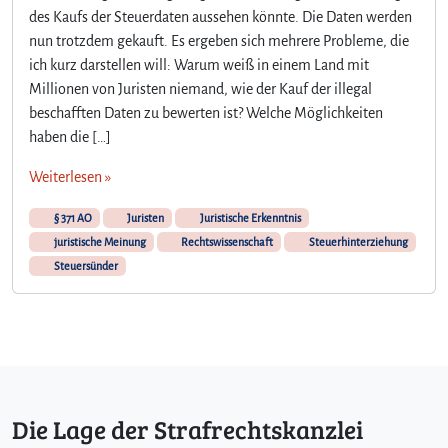
W
des Kaufs der Steuerdaten aussehen könnte. Die Daten werden
a
nun trotzdem gekauft. Es ergeben sich mehrere Probleme, die
r
ich kurz darstellen will: Warum weiß in einem Land mit
u
m
Millionen von Juristen niemand, wie der Kauf der illegal
w
beschafften Daten zu bewerten ist? Welche Möglichkeiten
e
haben die […]
i
ß
Weiterlesen »
i
n
§ 371 AO
Juristen
Juristische Erkenntnis
e
juristische Meinung
Rechtswissenschaft
Steuerhinterziehung
i
Steuersünder
n
e
m
L
a
n
d
Die Lage der Strafrechtskanzlei
m
i