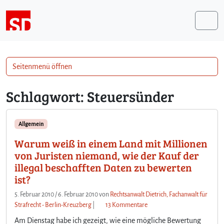
Weiter zum Inhalt
Me
Seitenmenü öffnen
Schlagwort:
Steuersünder
Allgemein
Warum weiß in einem Land mit Millionen
von Juristen niemand, wie der Kauf der
illegal beschafften Daten zu bewerten
ist?
5. Februar 2010
/
6. Februar 2010
von
Rechtsanwalt Dietrich, Fachanwalt für
z
Strafrecht - Berlin-Kreuzberg
|
13 Kommentare
u
Am Dienstag habe ich gezeigt, wie eine mögliche Bewertung