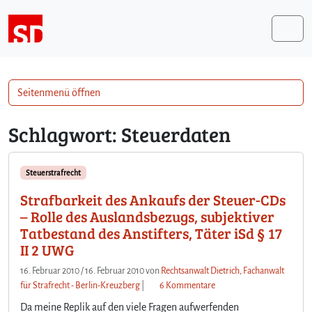
Weiter zum Inhalt
Me
Seitenmenü öffnen
Schlagwort:
Steuerdaten
Steuerstrafrecht
Strafbarkeit des Ankaufs der Steuer-CDs
– Rolle des Auslandsbezugs, subjektiver
Tatbestand des Anstifters, Täter iSd § 17
II 2 UWG
16. Februar 2010
/
16. Februar 2010
von
Rechtsanwalt Dietrich, Fachanwalt
z
für Strafrecht - Berlin-Kreuzberg
|
6 Kommentare
u
Da meine Replik auf den viele Fragen aufwerfenden