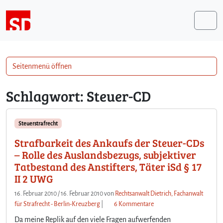
Weiter zum Inhalt
Me
Seitenmenü öffnen
Schlagwort:
Steuer-CD
Steuerstrafrecht
Strafbarkeit des Ankaufs der Steuer-CDs
– Rolle des Auslandsbezugs, subjektiver
Tatbestand des Anstifters, Täter iSd § 17
II 2 UWG
16. Februar 2010
/
16. Februar 2010
von
Rechtsanwalt Dietrich, Fachanwalt
z
für Strafrecht - Berlin-Kreuzberg
|
6 Kommentare
u
Da meine Replik auf den viele Fragen aufwerfenden