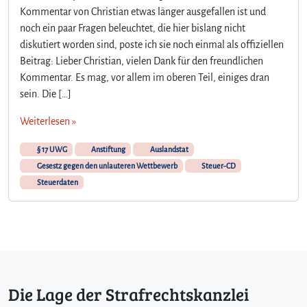
S
Kommentar von Christian etwas länger ausgefallen ist und
t
noch ein paar Fragen beleuchtet, die hier bislang nicht
r
diskutiert worden sind, poste ich sie noch einmal als offiziellen
a
f
Beitrag: Lieber Christian, vielen Dank für den freundlichen
b
Kommentar. Es mag, vor allem im oberen Teil, einiges dran
a
sein. Die […]
r
k
Weiterlesen »
e
i
§ 17 UWG
Anstiftung
Auslandstat
t
Gesestz gegen den unlauteren Wettbewerb
Steuer-CD
d
Steuerdaten
e
s
A
n
k
a
u
Die Lage der Strafrechtskanzlei
f
s