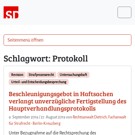
Weiter zum Inhalt
Me
Seitenmenü öffnen
Schlagwort:
Protokoll
Revision
Strafprozessrecht
Untersuchungshaft
Urteil- und Entscheidungsbesprechung
Beschleunigungsgebot in Haftsachen
verlangt unverzügliche Fertigstellung des
Hauptverhandlungsprotokolls
9. September 2019
/
27. August 2019
von
Rechtsanwalt Dietrich, Fachanwalt
für Strafrecht - Berlin-Kreuzberg
Unter Bezugnahme auf die Rechtsprechung des