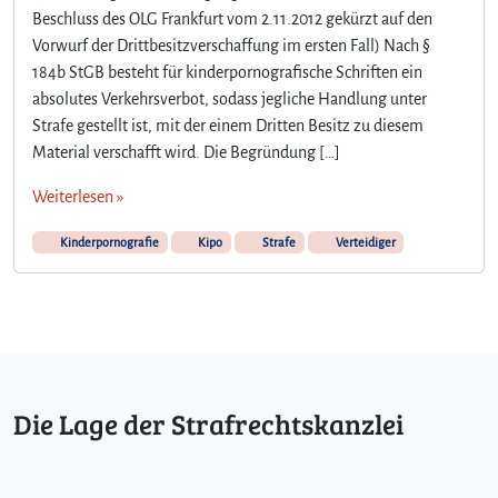
D
Beschluss des OLG Frankfurt vom 2.11.2012 gekürzt auf den
i
Vorwurf der Drittbesitzverschaffung im ersten Fall) Nach §
e
184b StGB besteht für kinderpornografische Schriften ein
S
t
absolutes Verkehrsverbot, sodass jegliche Handlung unter
r
Strafe gestellt ist, mit der einem Dritten Besitz zu diesem
a
Material verschafft wird. Die Begründung […]
f
b
Weiterlesen »
a
r
Kinderpornografie
Kipo
Strafe
Verteidiger
k
e
i
t
e
i
n
Die Lage der Strafrechtskanzlei
e
s
V
e