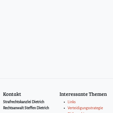
r
t
e
i
d
i
g
e
r
s
w
e
g
e
n
B
e
Kontakt
Interessante Themen
s
i
Strafrechtskanzlei Dietrich
Links
t
Rechtsanwalt Steffen Dietrich
Verteidigungsstrategie
z