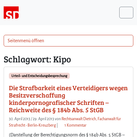
Weiter zum Inhalt
Me
Seitenmenü öffnen
Schlagwort:
Kipo
Urteil- und Entscheidungsbesprechung
Die Strafbarkeit eines Verteidigers wegen
Besitzverschaffung
kinderpornografischer Schriften –
Reichweite des § 184b Abs. 5 StGB
30. April 2013
/
29. April 2013
von
Rechtsanwalt Dietrich, Fachanwalt für
z
Strafrecht - Berlin-Kreuzberg
|
1 Kommentar
u
(Darstellung der Berechtigungsnorm des § 184b Abs. 5 StGB –