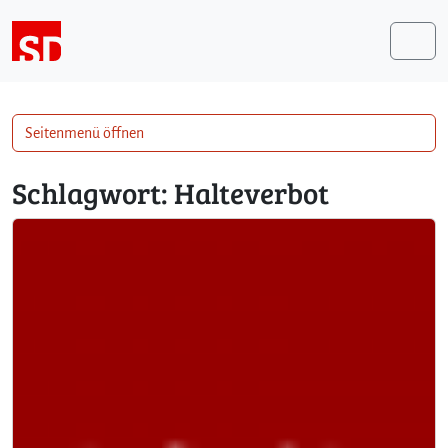
Weiter zum Inhalt
Me
Seitenmenü öffnen
Schlagwort:
Halteverbot