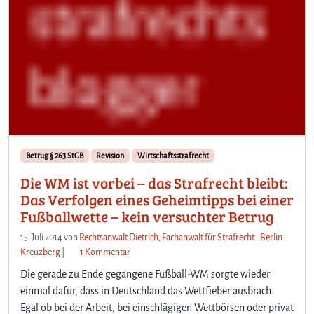
Betrug § 263 StGB
Revision
Wirtschaftsstrafrecht
Die WM ist vorbei – das Strafrecht bleibt:
Das Verfolgen eines Geheimtipps bei einer
Fußballwette – kein versuchter Betrug
15. Juli 2014
von
Rechtsanwalt Dietrich, Fachanwalt für Strafrecht - Berlin-
z
Kreuzberg
|
1 Kommentar
u
Die gerade zu Ende gegangene Fußball-WM sorgte wieder
D
einmal dafür, dass in Deutschland das Wettfieber ausbrach.
i
Egal ob bei der Arbeit, bei einschlägigen Wettbörsen oder privat
e