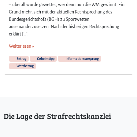
– überall wurde gewettet, wer denn nun die WM gewinnt. Ein
W
M
Grund mehr, sich mit der aktuellen Rechtsprechung des
i
Bundesgerichtshofs (BGH) zu Sportwetten
s
auseinanderzusetzen. Nach der bisherigen Rechtsprechung
t
erklärt […]
v
o
Weiterlesen »
r
b
Betrug
Geheimtipp
Informationsvorsprung
e
Wettbetrug
i
–
d
a
s
S
t
Die Lage der Strafrechtskanzlei
r
a
f
r