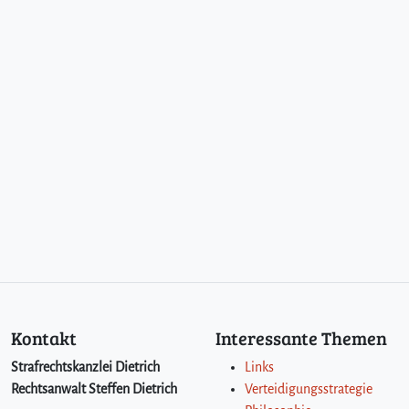
e
c
h
t
b
l
e
i
b
t
:
D
a
s
V
e
r
Kontakt
Interessante Themen
f
o
Strafrechtskanzlei Dietrich
Links
l
Rechtsanwalt Steffen Dietrich
Verteidigungsstrategie
g