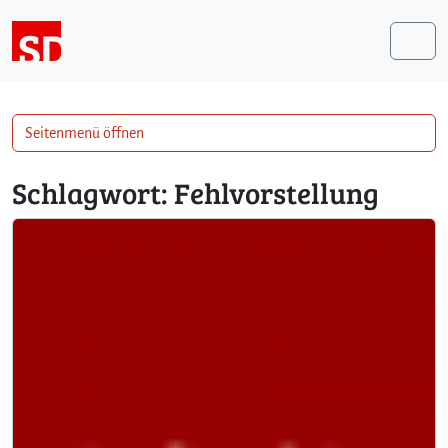
Weiter zum Inhalt
Me
Seitenmenü öffnen
Schlagwort:
Fehlvorstellung