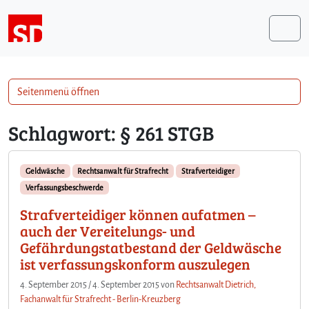
Weiter zum Inhalt
Me
Seitenmenü öffnen
Schlagwort:
§ 261 STGB
Geldwäsche
Rechtsanwalt für Strafrecht
Strafverteidiger
Verfassungsbeschwerde
Strafverteidiger können aufatmen –
auch der Vereitelungs- und
Gefährdungstatbestand der Geldwäsche
ist verfassungskonform auszulegen
4. September 2015
/
4. September 2015
von
Rechtsanwalt Dietrich,
Fachanwalt für Strafrecht - Berlin-Kreuzberg