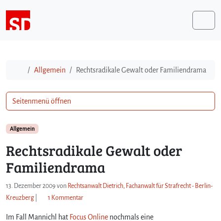
Weiter zum Inhalt
Me
Start
Allgemein
Rechtsradikale Gewalt oder Familiendrama
Seitenmenü öffnen
Allgemein
Rechtsradikale Gewalt oder
Familiendrama
13. Dezember 2009
von
Rechtsanwalt Dietrich, Fachanwalt für Strafrecht - Berlin-
z
Kreuzberg
|
1 Kommentar
u
Im Fall Mannichl hat
Focus Online
R
nochmals eine