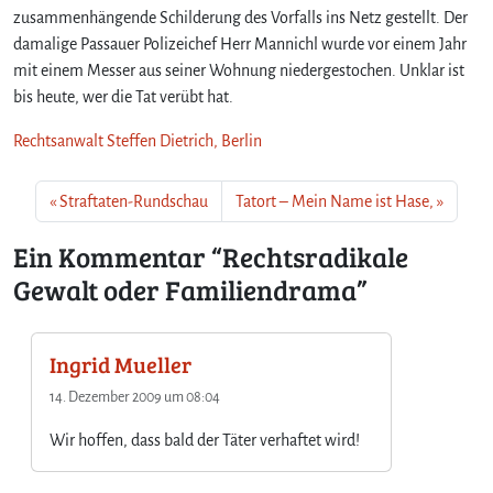
e
zusammenhängende Schilderung des Vorfalls ins Netz gestellt. Der
c
damalige Passauer Polizeichef Herr Mannichl wurde vor einem Jahr
h
mit einem Messer aus seiner Wohnung niedergestochen. Unklar ist
t
bis heute, wer die Tat verübt hat.
s
r
Rechtsanwalt Steffen Dietrich, Berlin
a
d
i
Straftaten-Rundschau
Tatort – Mein Name ist Hase,
k
a
Ein Kommentar “Rechtsradikale
l
Gewalt oder Familiendrama”
e
G
e
Ingrid Mueller
w
a
14. Dezember 2009 um 08:04
l
t
Wir hoffen, dass bald der Täter verhaftet wird!
o
d