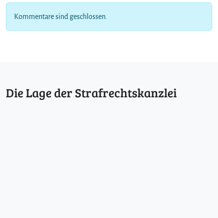
e
r
Kommentare sind geschlossen.
F
a
m
i
l
i
e
Die Lage der Strafrechtskanzlei
n
d
r
a
m
a