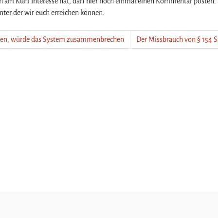
h am Kühl Interesse hat, darf hier noch einmal einen Kommentar posten.
unter der wir euch erreichen können.
rden, würde das System zusammenbrechen
Der Missbrauch von § 154 