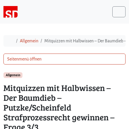
Weiter zum Inhalt
Me
Start
Allgemein
Mitquizzen mit Halbwissen – Der Baumdieb – Pu
Seitenmenü öffnen
Allgemein
Mitquizzen mit Halbwissen –
Der Baumdieb –
Putzke/Scheinfeld
Strafprozessrecht gewinnen –
Frage 3/3