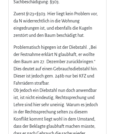
Sachbeschädigung: §303.
Zuerst §123+§303: Hier liegt kein Problem vor,
da N widerrechtlich in die Wohnung
eingedrungen ist, und ebenfalls die Kugeln
zerstört und den Baum beschädigt hat.
Problematisch higegen ist der Diebstahl. „Bei
der Festnahme erklärt N glaubhaft, er wollte
den Baum am 27. Dezember zurückbringen.“
Dies deutet auf einen Gebrauchsdiebstahl hin.
Dieser ist jedoch gem. 248b nur bei KFZ und
Fahrrädern strafbar.
Ob jedoch ein Diebstahl nun doch anwendbar
ist, ist nicht eindeutig, Rechtssprechung und
Lehre sind hier sehr uneinig. Warum es jedoch
in der Rechtssprechung selten zu diesem
Konflikt kommt liegt wohl in dem Umstand,
dass der Beklagte glaubhaft machen müsste,
dass er nach Gebrauch die sache wieder