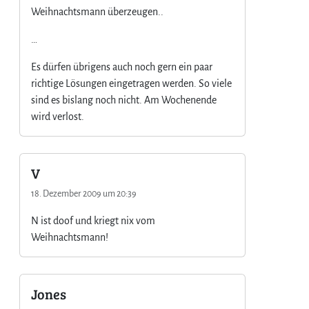
a
Weihnachtsmann überzeugen..
g
e
…
3
/
Es dürfen übrigens auch noch gern ein paar
3
richtige Lösungen eingetragen werden. So viele
sind es bislang noch nicht. Am Wochenende
wird verlost.
V
18. Dezember 2009 um 20:39
N ist doof und kriegt nix vom
Weihnachtsmann!
Jones