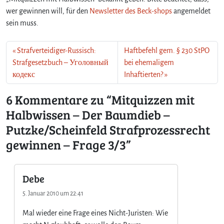
z
wer gewinnen will, für den
Newsletter des Beck-shops
angemeldet
k
sein muss.
e
/
Strafverteidiger-Russisch:
Haftbefehl gem. § 230 StPO
S
c
Strafgesetzbuch – Уголовный
bei ehemaligem
h
кодекс
Inhaftierten?
e
i
6 Kommentare zu “Mitquizzen mit
n
Halbwissen – Der Baumdieb –
f
e
Putzke/Scheinfeld Strafprozessrecht
l
gewinnen – Frage 3/3”
d
S
t
Debe
r
a
5. Januar 2010 um 22:41
f
p
Mal wieder eine Frage eines Nicht-Juristen: Wie
r