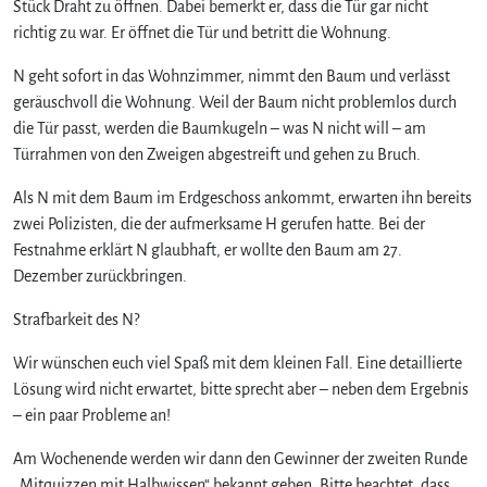
w
Stück Draht zu öffnen. Dabei bemerkt er, dass die Tür gar nicht
i
richtig zu war. Er öffnet die Tür und betritt die Wohnung.
s
s
N geht sofort in das Wohnzimmer, nimmt den Baum und verlässt
e
geräuschvoll die Wohnung. Weil der Baum nicht problemlos durch
n
die Tür passt, werden die Baumkugeln – was N nicht will – am
–
Türrahmen von den Zweigen abgestreift und gehen zu Bruch.
D
e
Als N mit dem Baum im Erdgeschoss ankommt, erwarten ihn bereits
r
zwei Polizisten, die der aufmerksame H gerufen hatte. Bei der
B
Festnahme erklärt N glaubhaft, er wollte den Baum am 27.
a
Dezember zurückbringen.
u
m
Strafbarkeit des N?
d
i
Wir wünschen euch viel Spaß mit dem kleinen Fall. Eine detaillierte
e
Lösung wird nicht erwartet, bitte sprecht aber – neben dem Ergebnis
b
–
– ein paar Probleme an!
P
Am Wochenende werden wir dann den Gewinner der zweiten Runde
u
t
„Mitquizzen mit Halbwissen“ bekannt geben. Bitte beachtet, dass,