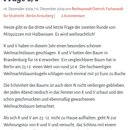
16. Dezember 2009
/
15. Dezember 2009
von
Rechtsanwalt Dietrich, Fachanwalt
z
für Strafrecht - Berlin-Kreuzberg
|
6 Kommentare
u
Heute gibt es die dritte und letzte Frage der zweiten Runde von
M
i
Mitquizzen mit Halbwissen. Es wird weihnachtlich!
t
q
K und V haben in diesem Jahr einen besonders schönen
u
Weihnachtsbaum geschlagen. K und V hatten den Baum in
i
Brandenburg für 16 € erworben. Ein vergleichbarer Baum hat in
z
Berlin am 23.12. einen Wert von rund 50 €. Die hochwertigen
z
Weihnachtsbaumkugeln schlagen noch einmal mit 30 Euro zu Buche.
e
n
Die Schönheit des Baums ist auch dem N nicht verborgen geblieben,
m
der jeden Abend neidisch in das Fenster von K und V schaut und den
i
schön geschmückten und ebenmäßig gewachsenen
t
Weihnachtsbaum betrachtet.
H
a
Als sich K und V am 23. 12. nicht zu Hause aufhalten, geht N zur
l
Wohnungstür von K und V und versucht, das Schloss mit einem
b