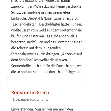
macht N glaubhaft, er wolle den Baum
o
zurückbringen? Wäre das nicht eine geschickte
z
Schutzbehauptung in allen geeigneten
e
s
Einbruchs/Diebstahls/Eigentumsfällen, z.B:
s
Taschendiebstahl: Beschuldigter hatte Hunger,
r
wollte Essen vom Geld aus dem Portemonnaie
e
kaufen und später am Tag Geld anderweitig
c
besorgen, nachfüllen und das Portemonnaie an
h
die Adresse auf dem inliegenden
t
Personalausweis zurückbringen. „Abzocke“ auf
g
e
dem Schulhof: Ich wollte die Marken-
w
Sonnenbrille doch nur für die Pause haben, weil
i
die so cool aussieht, und danach zurückgeben…
n
n
e
Konstantin Stern
n
–
18. Dezember 2009 um 21:37
F
r
Einverstanden. Müssen wir nur noch den