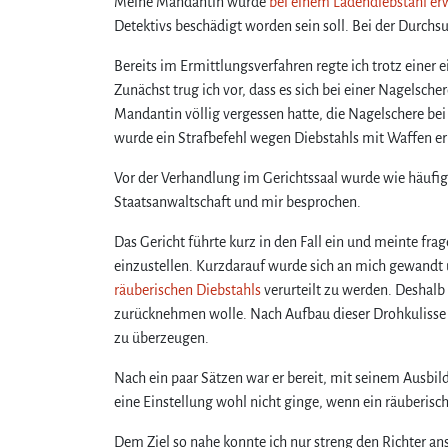
Meine Mandantin wurde
bei einem Ladendiebstahl er
Detektivs beschädigt worden sein soll. Bei der Durc
Bereits im Ermittlungsverfahren regte ich trotz einer 
Zunächst trug ich vor, dass es sich bei einer Nagelsc
Mandantin völlig vergessen hatte, die Nagelschere be
wurde ein Strafbefehl wegen Diebstahls mit Waffen erl
Vor der Verhandlung im Gerichtssaal wurde wie häufig 
Staatsanwaltschaft und mir besprochen.
Das Gericht führte kurz in den Fall ein und meinte frag
einzustellen. Kurzdarauf wurde sich an mich gewandt 
räuberischen Diebstahls
verurteilt zu werden. Deshalb 
zurücknehmen wolle. Nach Aufbau dieser Drohkulisse w
zu überzeugen.
Nach ein paar Sätzen war er bereit, mit seinem Ausbil
eine Einstellung wohl nicht ginge, wenn ein räuberis
Dem Ziel so nahe konnte ich nur streng den Richter an