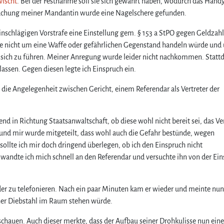
wischt
. Bei der Festnahme soll sie sich gewährt haben, wodurch das Handy
hsuchung meiner Mandantin wurde eine Nagelschere gefunden.
einschlägigen Vorstrafe eine Einstellung gem. § 153 a StPO gegen Geldzah
here nicht um eine Waffe oder gefährlichen Gegenstand handeln würde und
i sich zu führen. Meiner Anregung wurde leider nicht nachkommen. Statt
assen. Gegen diesen legte ich Einspruch ein.
die Angelegenheit zwischen Gericht, einem Referendar als Vertreter der
end in Richtung Staatsanwaltschaft, ob diese wohl nicht bereit sei, das V
und mir wurde mitgeteilt, dass wohl auch die Gefahr bestünde, wegen
sollte ich mir doch dringend überlegen, ob ich den Einspruch nicht
andte ich mich schnell an den Referendar und versuchte ihn von der Ein
der zu telefonieren. Nach ein paar Minuten kam er wieder und meinte nun
cher Diebstahl im Raum stehen würde.
schauen. Auch dieser merkte, dass der Aufbau seiner Drohkulisse nun eine