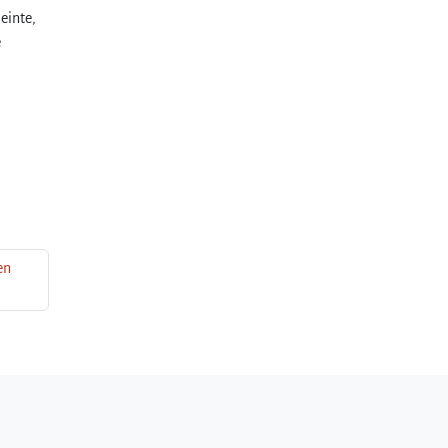
einte,
e
en