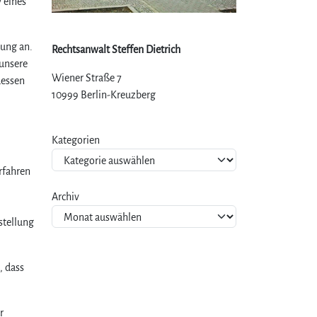
 eines
lung an.
Rechtsanwalt Steffen Dietrich
 unsere
Wiener Straße 7
dessen
10999 Berlin-Kreuzberg
Kategorien
erfahren
Archiv
stellung
, dass
r