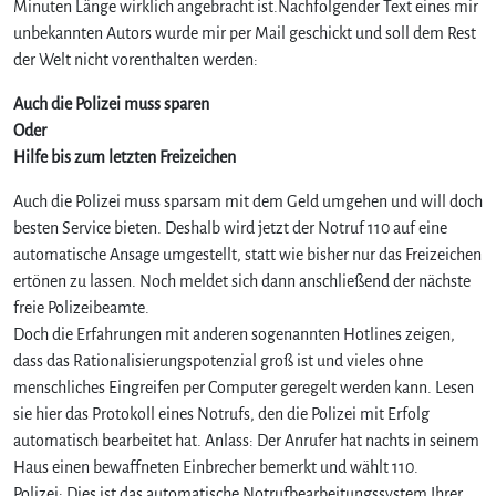
Minuten Länge wirklich angebracht ist.Nachfolgender Text eines mir
W
unbekannten Autors wurde mir per Mail geschickt und soll dem Rest
a
der Welt nicht vorenthalten werden:
r
t
Auch die Polizei muss sparen
e
Oder
s
Hilfe bis zum letzten Freizeichen
c
h
Auch die Polizei muss sparsam mit dem Geld umgehen und will doch
l
besten Service bieten. Deshalb wird jetzt der Notruf 110 auf eine
e
automatische Ansage umgestellt, statt wie bisher nur das Freizeichen
i
f
ertönen zu lassen. Noch meldet sich dann anschließend der nächste
e
freie Polizeibeamte.
b
Doch die Erfahrungen mit anderen sogenannten Hotlines zeigen,
e
dass das Rationalisierungspotenzial groß ist und vieles ohne
i
menschliches Eingreifen per Computer geregelt werden kann. Lesen
m
sie hier das Protokoll eines Notrufs, den die Polizei mit Erfolg
N
automatisch bearbeitet hat. Anlass: Der Anrufer hat nachts in seinem
o
t
Haus einen bewaffneten Einbrecher bemerkt und wählt 110.
r
Polizei: Dies ist das automatische Notrufbearbeitungssystem Ihrer