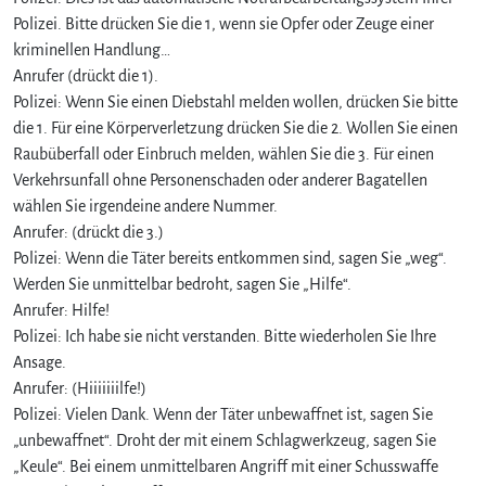
u
Polizei. Bitte drücken Sie die 1, wenn sie Opfer oder Zeuge einer
f
kriminellen Handlung…
Anrufer (drückt die 1).
Polizei: Wenn Sie einen Diebstahl melden wollen, drücken Sie bitte
die 1. Für eine Körperverletzung drücken Sie die 2. Wollen Sie einen
Raubüberfall oder Einbruch melden, wählen Sie die 3. Für einen
Verkehrsunfall ohne Personenschaden oder anderer Bagatellen
wählen Sie irgendeine andere Nummer.
Anrufer: (drückt die 3.)
Polizei: Wenn die Täter bereits entkommen sind, sagen Sie „weg“.
Werden Sie unmittelbar bedroht, sagen Sie „Hilfe“.
Anrufer: Hilfe!
Polizei: Ich habe sie nicht verstanden. Bitte wiederholen Sie Ihre
Ansage.
Anrufer: (Hiiiiiiilfe!)
Polizei: Vielen Dank. Wenn der Täter unbewaffnet ist, sagen Sie
„unbewaffnet“. Droht der mit einem Schlagwerkzeug, sagen Sie
„Keule“. Bei einem unmittelbaren Angriff mit einer Schusswaffe