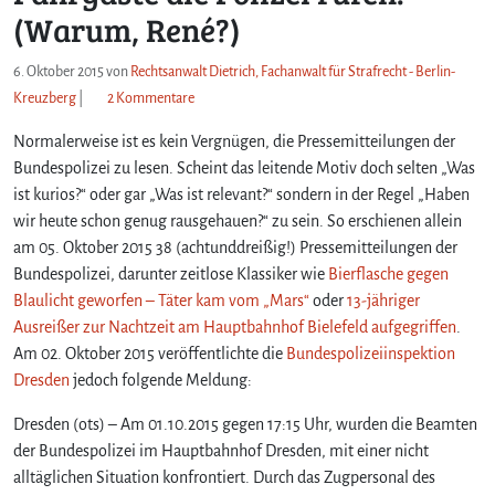
(Warum, René?)
6. Oktober 2015
von
Rechtsanwalt Dietrich, Fachanwalt für Strafrecht - Berlin-
z
Kreuzberg
|
2 Kommentare
u
Normalerweise ist es kein Vergnügen, die Pressemitteilungen der
D
i
Bundespolizei zu lesen. Scheint das leitende Motiv doch selten „Was
e
ist kurios?“ oder gar „Was ist relevant?“ sondern in der Regel „Haben
B
wir heute schon genug rausgehauen?“ zu sein. So erschienen allein
e
am 05. Oktober 2015 38 (achtunddreißig!) Pressemitteilungen der
n
Bundespolizei, darunter zeitlose Klassiker wie
Bierflasche gegen
u
Blaulicht geworfen – Täter kam vom „Mars“
oder
13-jähriger
t
Ausreißer zur Nachtzeit am Hauptbahnhof Bielefeld aufgegriffen
z
.
u
Am 02. Oktober 2015 veröffentlichte die
Bundespolizeiinspektion
n
Dresden
jedoch folgende Meldung:
g
ö
Dresden (ots) – Am 01.10.2015 gegen 17:15 Uhr, wurden die Beamten
f
der Bundespolizei im Hauptbahnhof Dresden, mit einer nicht
f
alltäglichen Situation konfrontiert. Durch das Zugpersonal des
e