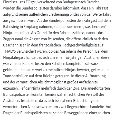
Einreisezuges EC 172, verkehrend von Budapest nach Dresden,
n
wurden die Bundespolizisten darüber informiert, dass ein Fahrgast
t
aufgrund seines äußerlichen Erscheinungsbildes von der Weiterfahrt
l
i
ausgeschlossen wird. Als die Bundespolizisten den Fahrgast auf dem
c
Bahnsteig in Empfang nahmen, standen sie einem „waschechten“
h
Ninja gegenüber. Als Grund für den Fahrtausschluss, nannte das
e
Zugpersonal die Ängste von Reisenden, die offensichtlich nach den
r
Geschehnissen in dem französischen Hochgeschwindigkeitszug
V
THALYS verunsichert waren, ob des Aussehens der Person. Bei dem
e
Ninjafahrgast handelt es sich um einen 34-jährigen Australier, dieser
r
k
war von der Kapuze bis zu den Schuhen komplett in schwarz
e
gekleidet und hatte zwei vermeintliche Ninjaschwerter, gekreuzt in
h
Transporthüllen auf dem Rücken getragen. In dieser Aufmachung
r
und der vermutlichen Absicht möglichst großes Aufsehen zu
s
erzeugen, lief der Ninja mehrfach durch den Zug. Die angeforderten
m
Bundespolizisten konnten keinen waffenrechtlichen Verstoß des
i
Australiers feststellen, da es sich bei näherer Betrachtung der
t
t
vermeintlichen Ninjaschwerter um zwei Regenschirme handelte. Auf
e
Fragen der Bundespolizisten zu seinen Beweggründen einer solchen