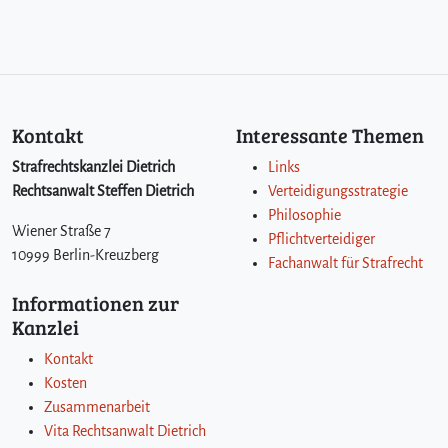
,
R
e
n
é
?
)
Kontakt
Interessante Themen
Strafrechtskanzlei Dietrich
Links
Rechtsanwalt Steffen Dietrich
Verteidigungsstrategie
Philosophie
Wiener Straße 7
Pflichtverteidiger
10999 Berlin-Kreuzberg
Fachanwalt für Strafrecht
Informationen zur
Kanzlei
Kontakt
Kosten
Zusammenarbeit
Vita Rechtsanwalt Dietrich