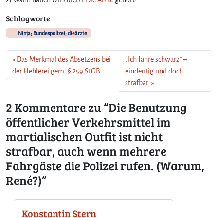
t
i
Schlagworte
s
t
Ninja; Bundespolizei; dieärzte
n
i
Das Merkmal des Absetzens bei
„Ich fahre schwarz“ –
c
der Hehlerei gem. § 259 StGB
eindeutig und doch
h
t
strafbar.
s
2 Kommentare zu “Die Benutzung
t
r
öffentlicher Verkehrsmittel im
a
martialischen Outfit ist nicht
f
b
strafbar, auch wenn mehrere
a
Fahrgäste die Polizei rufen. (Warum,
r
,
René?)”
a
u
c
Konstantin Stern
h