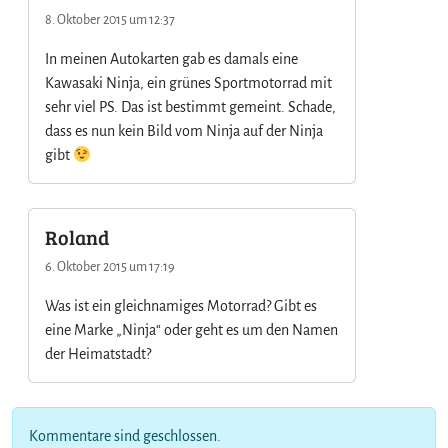
w
8. Oktober 2015 um 12:37
e
n
In meinen Autokarten gab es damals eine
n
Kawasaki Ninja, ein grünes Sportmotorrad mit
m
sehr viel PS. Das ist bestimmt gemeint. Schade,
e
dass es nun kein Bild vom Ninja auf der Ninja
h
gibt
r
e
r
e
Roland
F
6. Oktober 2015 um 17:19
a
h
Was ist ein gleichnamiges Motorrad? Gibt es
r
eine Marke „Ninja“ oder geht es um den Namen
g
ä
der Heimatstadt?
s
t
e
Kommentare sind geschlossen.
d