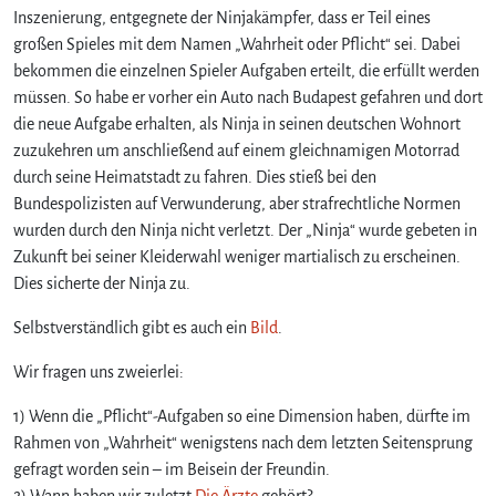
l
Inszenierung, entgegnete der Ninjakämpfer, dass er Teil eines
i
großen Spieles mit dem Namen „Wahrheit oder Pflicht“ sei. Dabei
m
bekommen die einzelnen Spieler Aufgaben erteilt, die erfüllt werden
m
müssen. So habe er vorher ein Auto nach Budapest gefahren und dort
a
die neue Aufgabe erhalten, als Ninja in seinen deutschen Wohnort
r
t
zuzukehren um anschließend auf einem gleichnamigen Motorrad
i
durch seine Heimatstadt zu fahren. Dies stieß bei den
a
Bundespolizisten auf Verwunderung, aber strafrechtliche Normen
l
wurden durch den Ninja nicht verletzt. Der „Ninja“ wurde gebeten in
i
Zukunft bei seiner Kleiderwahl weniger martialisch zu erscheinen.
s
Dies sicherte der Ninja zu.
c
h
Selbstverständlich gibt es auch ein
Bild
.
e
n
Wir fragen uns zweierlei:
O
u
1) Wenn die „Pflicht“-Aufgaben so eine Dimension haben, dürfte im
t
Rahmen von „Wahrheit“ wenigstens nach dem letzten Seitensprung
f
gefragt worden sein – im Beisein der Freundin.
i
2) Wann haben wir zuletzt
Die Ärzte
gehört?