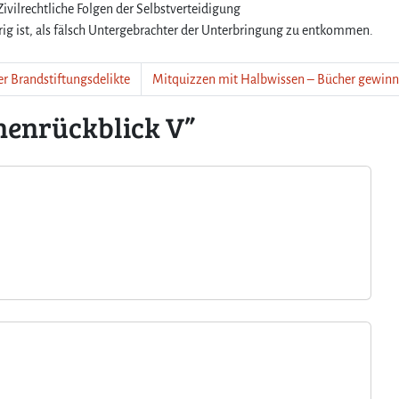
Zivilrechtliche Folgen der Selbstverteidigung
n
ig ist, als fälsch Untergebrachter der Unterbringung zu entkommen.
r
ü
c
r Brandstiftungsdelikte
Mitquizzen mit Halbwissen – Bücher gewinn
k
b
enrückblick V”
l
i
c
k
V