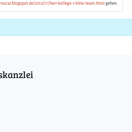
rnozar.blogspot.de/2012/11/herr-kollege-r-bitte-lesen.html
gehen.
skanzlei