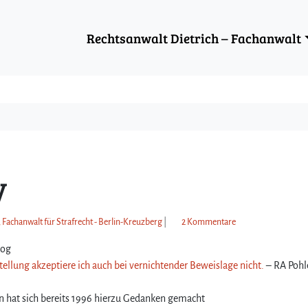
Rechtsanwalt Dietrich – Fachanwalt
V
z
, Fachanwalt für Strafrecht - Berlin-Kreuzberg
|
2 Kommentare
u
log
W
o
stellung akzeptiere ich auch bei vernichtender Beweislage nicht.
– RA Pohl
c
h
n hat sich bereits 1996 hierzu Gedanken gemacht
e