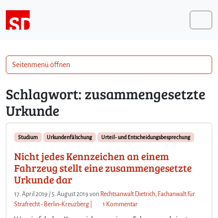
Weiter zum Inhalt
Me
Seitenmenü öffnen
Schlagwort:
zusammengesetzte
Urkunde
Studium
Urkundenfälschung
Urteil- und Entscheidungsbesprechung
Nicht jedes Kennzeichen an einem
Fahrzeug stellt eine zusammengesetzte
Urkunde dar
17. April 2019
/
5. August 2019
von
Rechtsanwalt Dietrich, Fachanwalt für
z
Strafrecht - Berlin-Kreuzberg
|
1 Kommentar
u