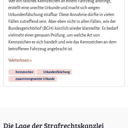
Wer ein falsches Kennzeichen an einem Fahrzeug anbringt,
N
erstellt eine unechte Urkunde und macht sich wegen
i
Urkundenfälschung strafbar. Diese Annahme dürfte in vielen
c
Fällen zutreffend sein. Aber eben nicht in allen Fällen, wie der
h
t
Bundesgerichtshof (BGH) kürzlich wieder klarstellte. Es bedarf
j
vielmehr einer genauen Prüfung, um welche Art von
e
Kennzeichen es sich handelt und wie das Kennzeichen an dem
d
betroffenen Fahrzeug angebracht ist.
e
s
Weiterlesen »
K
e
Kennzeichen
Urkundenfälschung
n
zusammengesetzte Urkunde
n
z
e
i
c
h
e
Die Lage der Strafrechtskanzlei
n