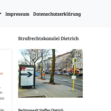
Impressum
Datenschutzerklärung
Strafrechtskanzlei Dietrich
für
,
en
zin
ele
Rechtsanwalt Steffen Dietrich