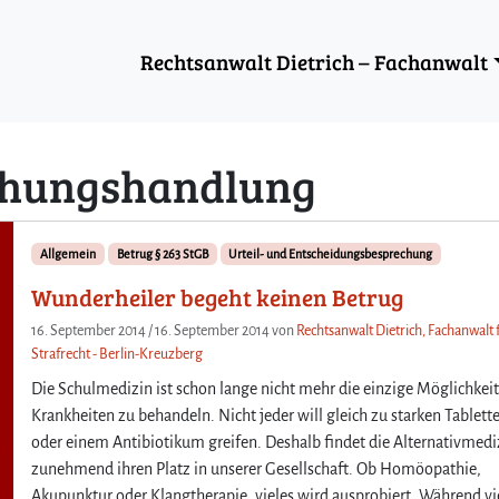
Rechtsanwalt Dietrich – Fachanwalt
hungshandlung
Allgemein
Betrug § 263 StGB
Urteil- und Entscheidungsbesprechung
Wunderheiler begeht keinen Betrug
16. September 2014
/
16. September 2014
von
Rechtsanwalt Dietrich, Fachanwalt 
Strafrecht - Berlin-Kreuzberg
Die Schulmedizin ist schon lange nicht mehr die einzige Möglichkeit
Krankheiten zu behandeln. Nicht jeder will gleich zu starken Tablett
oder einem Antibiotikum greifen. Deshalb findet die Alternativmedi
zunehmend ihren Platz in unserer Gesellschaft. Ob Homöopathie,
Akupunktur oder Klangtherapie, vieles wird ausprobiert. Während vi