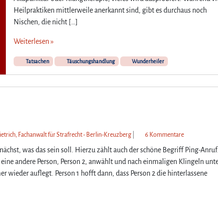
Heilpraktiken mittlerweile anerkannt sind, gibt es durchaus noch
Nischen, die nicht […]
Weiterlesen »
Tatsachen
Täuschungshandlung
Wunderheiler
z
etrich, Fachanwalt für Strafrecht - Berlin-Kreuzberg
|
6 Kommentare
u
ächst, was das sein soll. Hierzu zählt auch der schöne Begriff Ping-Anruf
S
 eine andere Person, Person 2, anwählt und nach einmaligen Klingeln unt
t
wieder auflegt. Person 1 hofft dann, dass Person 2 die hinterlassene
r
a
f
b
a