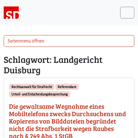
Weiter zum Inhalt
Me
Seitenmenü öffnen
Schlagwort:
Landgericht
Duisburg
Rechtsanwalt für Strafrecht
Referendare
Urteil- und Entscheidungsbesprechung
Die gewaltsame Wegnahme eines
Mobiltelefons zwecks Durchsuchens und
Kopierens von Bilddateien begründet
nicht die Strafbarkeit wegen Raubes
nach § 249 Abs. 1 StGB