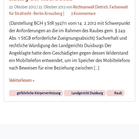
23. Oktober 2012
/
22. Oktober 2012
von
Rechtsanwalt Dietrich, Fachanwalt
z
für Strafrecht - Berlin-Kreuzberg
|
3 Kommentare
u
(Darstellung BGH 3 StR 392/11 vom 14. 2.2012 mit Schwerpunkt
D
der Anforderungen an die im Rahmen des Raubes gem. § 249
i
Abs. 1 StGB erforderliche Zueignungsabsicht) Sachverhalt und
e
rechtliche Würdigung des Landgerichts Duisburgs Der
g
e
Angeklagte hatte dem Geschädigten gegen dessen Widerstand
w
ein Mobiltelefon entwendet, um im Speicher des Mobiltelefons
a
nach Beweisen für eine Beziehung zwischen […]
l
t
Weiterlesen »
s
a
gefährliche Körperverletzung
Landgericht Duisburg
Raub
m
e
W
e
g
n
a