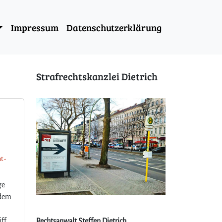
Impressum
Datenschutzerklärung
Strafrechtskanzlei Dietrich
t -
ge
tdem
iff
Rechtsanwalt Steffen Dietrich