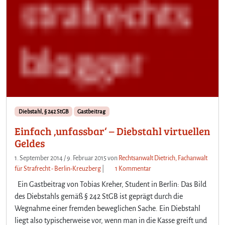
Diebstahl, § 242 StGB
Gastbeitrag
Einfach ‚unfassbar‘ – Diebstahl virtuellen
Geldes
1. September 2014
/
9. Februar 2015
von
Rechtsanwalt Dietrich, Fachanwalt
z
für Strafrecht - Berlin-Kreuzberg
|
1 Kommentar
u
Ein Gastbeitrag von Tobias Kreher, Student in Berlin: Das Bild
E
des Diebstahls gemäß § 242 StGB ist geprägt durch die
i
Wegnahme einer fremden beweglichen Sache. Ein Diebstahl
n
liegt also typischerweise vor, wenn man in die Kasse greift und
f