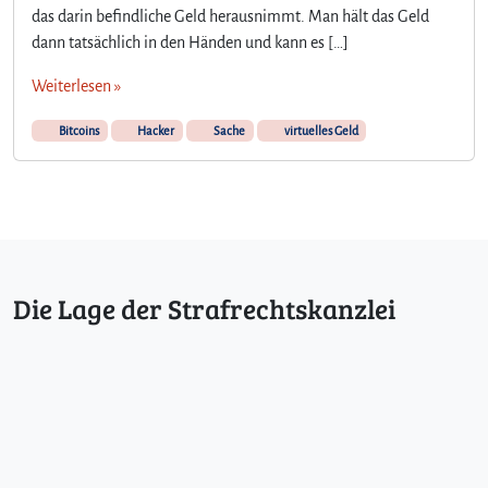
a
das darin befindliche Geld herausnimmt. Man hält das Geld
c
dann tatsächlich in den Händen und kann es […]
h
‚
Weiterlesen »
u
n
Bitcoins
Hacker
Sache
virtuelles Geld
f
a
s
s
b
a
r
Die Lage der Strafrechtskanzlei
‘
–
D
i
e
b
s
t