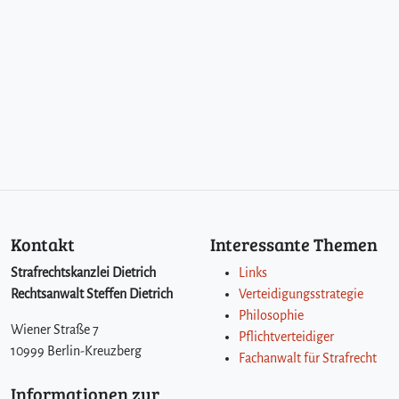
a
h
l
v
i
r
t
u
e
l
l
e
n
Kontakt
Interessante Themen
G
e
Strafrechtskanzlei Dietrich
Links
l
Rechtsanwalt Steffen Dietrich
Verteidigungsstrategie
d
Philosophie
e
Wiener Straße 7
Pflichtverteidiger
s
10999 Berlin-Kreuzberg
Fachanwalt für Strafrecht
Informationen zur