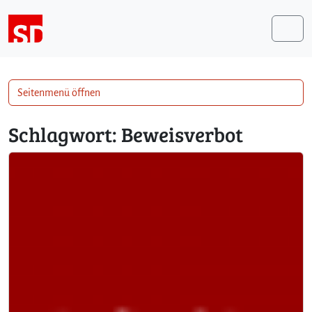
Weiter zum Inhalt
Me
Seitenmenü öffnen
Schlagwort:
Beweisverbot