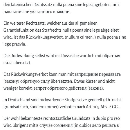
den lateinischen Rechtssatz nulla poena sine lege angeboten: нет
наказания не указанного в законе.
Ein weiterer Rechtssatz, welcher aus der allgemeinen
Garantiefunktion des Strafrechts nulla poena sine lege abgeleitet
wird, ist das Rückwirkungsverbot, (nullum crimen, ) nulla poena sine
lege praevia.
Die Rückwirkung selbst wird ins Russische wörtlich mit обратная
сила übersetzt.
Das Rückwirkungsverbot kann man mit запрещение передавать
(закону) обратную силу übersetzten. Etwas kürzer und nicht
weniger korrekt: запрет обратного действия (закона).
In Deutschland sind rückwirkende Strafgesetze generell (d.h. nicht
grundsätzlich, sondern immer) verboten nach Art. 103 Abs. 2 GG.
Der wohl bekannteste rechtsstaatliche Grundsatz in dubio pro reo
wird übrigens mit в случае сомнения (in dubio) дело решать в