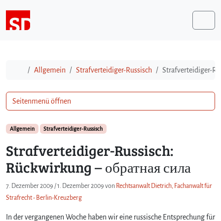
Weiter zum Inhalt
Me
Start
Allgemein
Strafverteidiger-Russisch
Strafverteidiger-R
Seitenmenü öffnen
Allgemein
Strafverteidiger-Russisch
Strafverteidiger-Russisch:
Rückwirkung – обратная сила
7. Dezember 2009
/
1. Dezember 2009
von
Rechtsanwalt Dietrich, Fachanwalt für
Strafrecht - Berlin-Kreuzberg
In der vergangenen Woche haben wir eine russische Entsprechung für