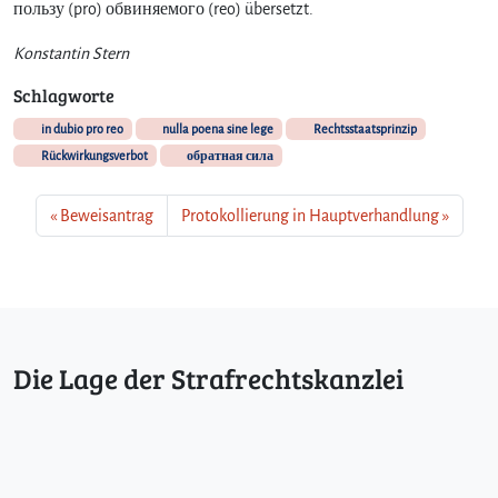
пользу (pro) обвиняемого (reo) übersetzt.
Konstantin Stern
Schlagworte
in dubio pro reo
nulla poena sine lege
Rechtsstaatsprinzip
Rückwirkungsverbot
обратная сила
Beweisantrag
Protokollierung in Hauptverhandlung
Die Lage der Strafrechtskanzlei