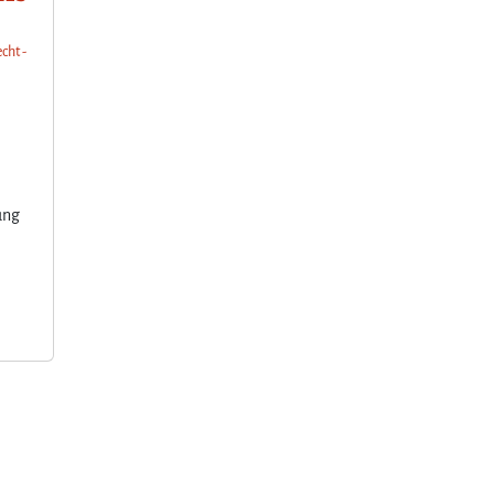
cht -
ung