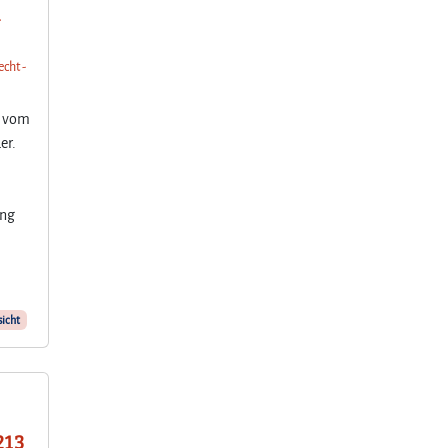
m
echt -
s vom
er.
ung
icht
213