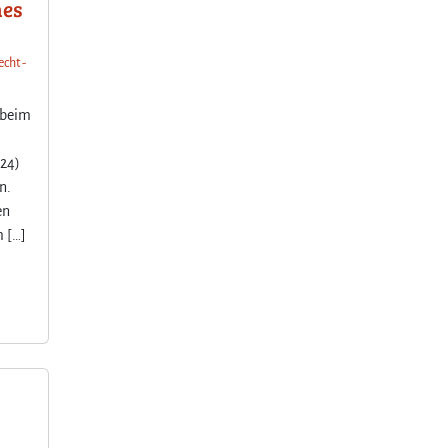
nes
echt -
 beim
/24)
n.
en
m […]