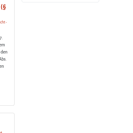
 (§
cht -
7.
nem
 den
Abs.
den