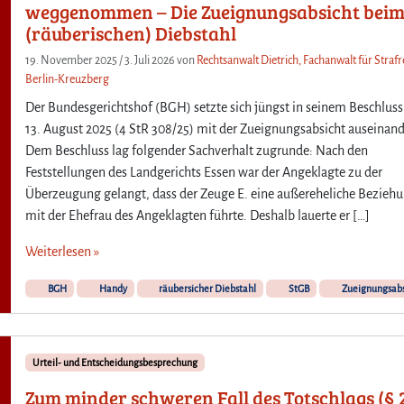
weggenommen – Die Zueignungsabsicht bei
(räuberischen) Diebstahl
19. November 2025
/
3. Juli 2026
von
Rechtsanwalt Dietrich, Fachanwalt für Strafr
Berlin-Kreuzberg
Der Bundesgerichtshof (BGH) setzte sich jüngst in seinem Beschlus
13. August 2025 (4 StR 308/25) mit der Zueignungsabsicht auseinand
Dem Beschluss lag folgender Sachverhalt zugrunde: Nach den
Feststellungen des Landgerichts Essen war der Angeklagte zu der
Überzeugung gelangt, dass der Zeuge E. eine außereheliche Bezieh
mit der Ehefrau des Angeklagten führte. Deshalb lauerte er […]
Weiterlesen »
BGH
Handy
räubersicher Diebstahl
StGB
Zueignungsabs
Urteil- und Entscheidungsbesprechung
Zum minder schweren Fall des Totschlags (§ 