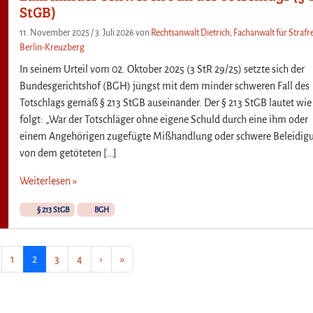
StGB)
11. November 2025
/
3. Juli 2026
von
Rechtsanwalt Dietrich, Fachanwalt für Strafre
Berlin-Kreuzberg
In seinem Urteil vom 02. Oktober 2025 (3 StR 29/25) setzte sich der
Bundesgerichtshof (BGH) jüngst mit dem minder schweren Fall des
Totschlags gemäß § 213 StGB auseinander. Der § 213 StGB lautet wie
folgt: „War der Totschläger ohne eigene Schuld durch eine ihm oder
einem Angehörigen zugefügte Mißhandlung oder schwere Beleidig
von dem getöteten […]
Weiterlesen »
§ 213 StGB
BGH
Seite
Aktuelle Seite
Seite
Seite
1
2
3
4
›
»