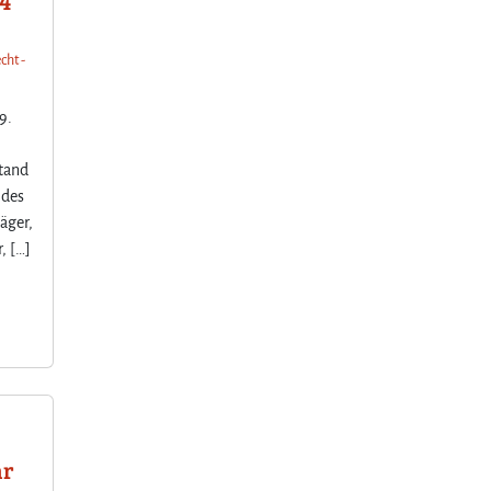
24
cht -
9.
stand
 des
äger,
, […]
hr