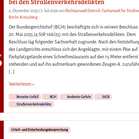
bei den Straßenverkehrsdelikten
4. Dezember 2025
/
3. Juli 2026
von
Rechtsanwalt Dietrich, Fachanwalt für Strafrec
Berlin-Kreuzberg
Der Bundesgerichtshof (BGH) beschäftigte sich in seinem Beschlus
20. Mai 2025 (4 StR 168/25) mit den Straßenverkehrsdelikten. Dem
Beschluss lag folgender Sachverhalt zugrunde: Nach den Feststellu
des Landgerichts entschloss sich der Angeklagte, mit einem Pkw au
Parkplatzgelände eines Schnellrestaurants auf den 15 Meter entfernt
stehenden und auf ihn aufmerksam gewordenen Zeugen A. zuzufah
[…]
Weiterlesen »
Beinahe Unfall
BGH
konkrete Gefahr
StGB
Straßenverkehrsdelikte
Urteil- und Entscheidungsbesprechung