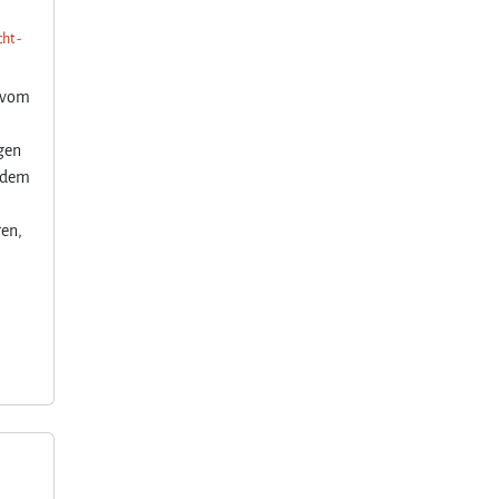
ht -
s vom
ngen
f dem
ren,