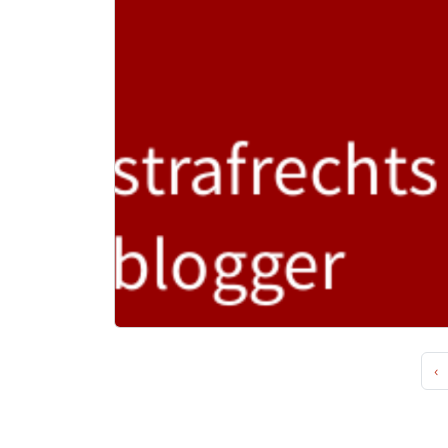
Seitennavigation
‹