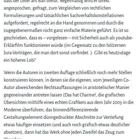
dass der Leser am Ball bleibt. Regelmäßig wird er direkt
angesprochen, gefragt, zum Vergleichen von rechtlichen
Formulierungen und tatsächlichen Sachverhaltskonstellationen
aufgefordert, regelrecht an die Hand genommen und durch die
zugegebenermaßen nicht ganz einfache Materie geführt. Es ist so
geschrieben, dass es – vorgelesen – mit Sicherheit auch als youtube-
Erklärfilm funktionieren würde (im Gegensatz zu den hölzernen
Jura-Vorträgen, die man dort sonst vorfindet..). Gibt es heutzutage
ein höheres Lob?
Wenn die Autoren in zweiten Auflage schließlich noch mehr Stellen
konstruieren können, in denen sie die eigenen, vom jeweiligen Co-
Autor abweichenden Rechtsauffassungen in aristotelischer Manier
gegeneinander antreten lassen (Das hat Charme!, die grafischen
Übersichten mithilfe eines echten Grafikers aus dem Jahr 2003 in die
Moderne überführen, das binnendifferenzierende
Gestaltungselement dünngedruckter Abschnitte zur Vertiefung
etwas häufiger einsetzen (und auch noch grafisch etwas deutlicher
absetzen), dann hat das Werk ohne jeden Zweifel das Zeug zum