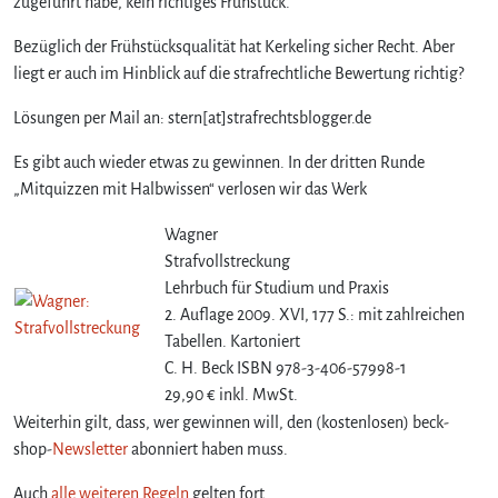
zugeführt habe, kein richtiges Frühstück.
Bezüglich der Frühstücksqualität hat Kerkeling sicher Recht. Aber
liegt er auch im Hinblick auf die strafrechtliche Bewertung richtig?
Lösungen per Mail an: stern[at]strafrechtsblogger.de
Es gibt auch wieder etwas zu gewinnen. In der dritten Runde
„Mitquizzen mit Halbwissen“ verlosen wir das Werk
Wagner
Strafvollstreckung
Lehrbuch für Studium und Praxis
2. Auflage 2009. XVI, 177 S.: mit zahlreichen
Tabellen. Kartoniert
C. H. Beck ISBN 978-3-406-57998-1
29,90 € inkl. MwSt.
Weiterhin gilt, dass, wer gewinnen will, den (kostenlosen) beck-
shop-
Newsletter
abonniert haben muss.
Auch
alle weiteren Regeln
gelten fort.