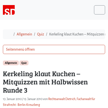
Weiter zum Inhalt
Me
Start
Allgemein
Quiz
Kerkeling klaut Kuchen – Mitquizzen m
Seitenmenü öffnen
Allgemein
Quiz
Kerkeling klaut Kuchen –
Mitquizzen mit Halbwissen
Runde 3
13. Januar 2010
/
13. Januar 2010
von
Rechtsanwalt Dietrich, Fachanwalt für
Strafrecht - Berlin-Kreuzberg